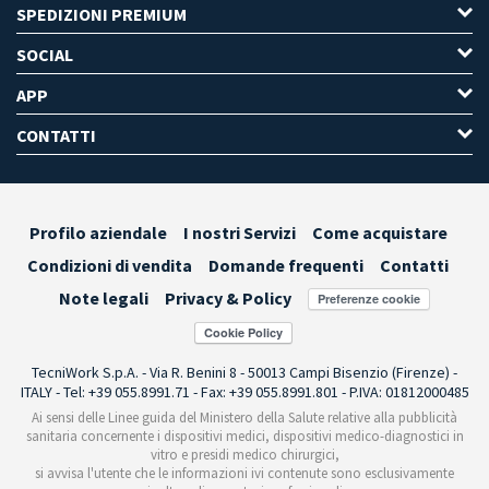
SPEDIZIONI PREMIUM
SOCIAL
APP
CONTATTI
Profilo aziendale
I nostri Servizi
Come acquistare
Condizioni di vendita
Domande frequenti
Contatti
Note legali
Privacy & Policy
Preferenze cookie
TecniWork S.p.A. - Via R. Benini 8 - 50013 Campi Bisenzio (Firenze) -
ITALY - Tel: +39 055.8991.71 - Fax: +39 055.8991.801 - P.IVA: 01812000485
Ai sensi delle Linee guida del Ministero della Salute relative alla pubblicità
sanitaria concernente i dispositivi medici, dispositivi medico-diagnostici in
vitro e presidi medico chirurgici,
si avvisa l'utente che le informazioni ivi contenute sono esclusivamente