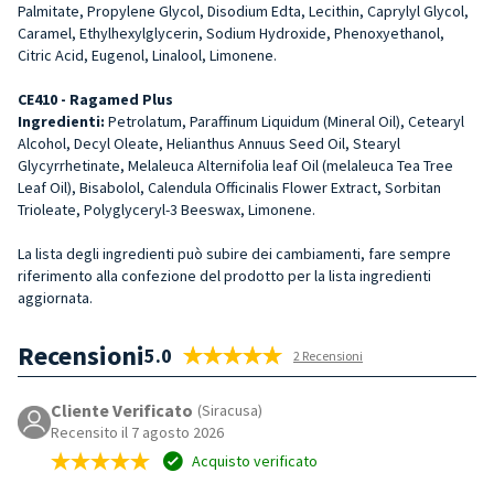
Palmitate, Propylene Glycol, Disodium Edta, Lecithin, Caprylyl Glycol,
Caramel, Ethylhexylglycerin, Sodium Hydroxide, Phenoxyethanol,
Citric Acid, Eugenol, Linalool, Limonene.
CE410 - Ragamed Plus
Ingredienti:
Petrolatum, Paraffinum Liquidum (Mineral Oil), Cetearyl
Alcohol, Decyl Oleate, Helianthus Annuus Seed Oil, Stearyl
Glycyrrhetinate, Melaleuca Alternifolia leaf Oil (melaleuca Tea Tree
Leaf Oil), Bisabolol, Calendula Officinalis Flower Extract, Sorbitan
Trioleate, Polyglyceryl-3 Beeswax, Limonene.
La lista degli ingredienti può subire dei cambiamenti, fare sempre
riferimento alla confezione del prodotto per la lista ingredienti
aggiornata.
Recensioni
5.0
2 Recensioni
Cliente Verificato
(Siracusa)
Recensito il 7 agosto 2026
Acquisto verificato