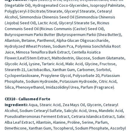
(Vegetable Oil), Hydrogenated Coco-Glycerides, Isopropyl Palmitate,
Polyglyceryl-3 Dicitrate/Stearate, Glyceryl Stearate, Cetearyl
Alcohol, Simmondsia Chinensis Seed Oil (Simmondsia Chinensis
(Jojoba) Seed Oil), Lactic Acid, Glyceryl Stearate Se, Ricinus
Communis Seed Oil (Ricinus Communis (Castor) Seed Oil),
Butyrospermum Parkii Butter (Butyrospermum Parkii (Shea Butter)),
Allantoin, Betaine, Panthenol, Alpha-Glucan Oligosaccharide,
Hydrolyzed Wheat Protein, Sodium Pca, Polymnia Sonchifolia Root
Juice, Mimosa Tenuiflora Bark Extract, Centella Asiatica
Flower/Leaf/Stem Extract, Maltodextrin, Glucose, Sodium Glutamate,
Glycolic Acid, Lysine, Tartaric Acid, Malic Acid, Glycine, Fructose,
Steareth-21, Lactobacillus, Xanthan Gum, Carbomer, Sorbitol,
Cyclopentasiloxane, Propylene Glycol, Polysorbate 20, Potassium
Phosphate, Sodium Hydroxide, Potassium Hydroxide, Citric Acid,
Silica, Phenoxyethanol, Imidazolidinyl Urea, Parfum (Fragrance).
CE310 - Callusmed Forte
Ingredienti:
Aqua, Stearic Acid, Zea Mays Oil, Glycerin, Cetearyl
Alcohol, Sodium Cetearyl Sulfate, Salicylic Acid, Urea, Mandelic Acid,
Pseudoalteromonas Ferment Extract, Cetraria Islandica Extract, Salix
Alba Leaf Extract, Allantoin, Alanine, Proline, Serine, Parfum,
Dimethicone, Xanthan Gum, Tocopherol, Sodium Phosphate, Ascorbyl