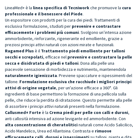
LineaMed+ è la
linea specifica di Tecniwork
che promuove la
cura
professionale e il benessere del Piede
.
Un espositore con prodotti per la cura dei piedi. Trattamenti di
esclusiva formulazione, studiati per
prevenire e contrastare
efficacemente i problemi più comuni
. Svolgono un’intensa azione
ammorbidente, rinforzante, rigenerante ed emolliente, grazie a
preziosi principi attivi naturali con azioni mirate e funzionali.
Ragamed Plus
è il
Trattamento piedi emolliente per talloni
secchi e screpolati
, efficace nel
prevenire e contrastare la pelle
secca e disidratata di piedi e talloni
. Dona alla pelle una
piacevole sensazione di morbidezza e nutrimento, mantenendola
naturalmente igienizzata
. Previene spaccature e ispessimenti del
tallone.
Formulazione esclusiva che racchiude i migliori
principi
attivi di origine vegetale
, per un'azione efficace a 360°. Gli
ingredienti di base permettono la formazione di una pellicola sulla
pelle, che riduce la perdita di idratazione. Questo permette alla pelle
di assorbire i principi attivi naturali presenti nella formulazione.
Callusmed+ Forte
è la
Crema piedi per pelle con calli e duroni
,
anti callosità intensiva ad azione levigante ed ammorbidente. Con
alta concentrazione di cheratolitici
naturali come Acido Salicilico,
Acido Mandelico, Urea ed Allantoina. Contrasta e
rimuove
efficacemente calli, duroni e ispessimenti
su talloni, pianta e dita