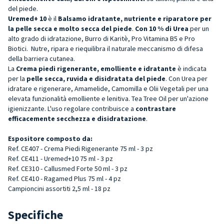
del piede.
Uremed+ 10
è il
Balsamo idratante, nutriente e riparatore per
la pelle secca e molto secca del piede
.
Con 10 % di Urea
per un
alto grado di idratazione, Burro di Karitè, Pro Vitamina B5 e Pro
Biotici. Nutre, ripara e riequilibra il naturale meccanismo di difesa
della barriera cutanea.
La
Crema piedi rigenerante, emolliente e idratante
è indicata
per la
pelle secca, ruvida e disidratata del piede
. Con Urea per
idratare e rigenerare, Amamelide, Camomilla e Olii Vegetali per una
elevata funzionalità emolliente e lenitiva. Tea Tree Oil per un'azione
igienizzante.
L'uso
regolare contribuisce a
contrastare
efficacemente secchezza e disidratazione
.
Espositore composto da:
Ref. CE407 - Crema Piedi Rigenerante 75 ml - 3 pz
Ref. CE411 - Uremed+10 75 ml - 3 pz
Ref. CE310 - Callusmed Forte 50 ml - 3 pz
Ref. CE410 - Ragamed Plus 75 ml - 4 pz
Campioncini assortiti 2,5 ml - 18 pz
Specifiche