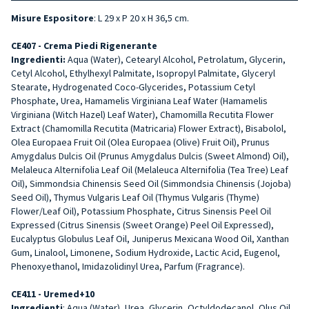
Misure Espositore
: L 29 x P 20 x H 36,5 cm.
CE407 - Crema Piedi Rigenerante
Ingredienti:
Aqua (Water), Cetearyl Alcohol, Petrolatum, Glycerin,
Cetyl Alcohol, Ethylhexyl Palmitate, Isopropyl Palmitate, Glyceryl
Stearate, Hydrogenated Coco-Glycerides, Potassium Cetyl
Phosphate, Urea, Hamamelis Virginiana Leaf Water (Hamamelis
Virginiana (Witch Hazel) Leaf Water), Chamomilla Recutita Flower
Extract (Chamomilla Recutita (Matricaria) Flower Extract), Bisabolol,
Olea Europaea Fruit Oil (Olea Europaea (Olive) Fruit Oil), Prunus
Amygdalus Dulcis Oil (Prunus Amygdalus Dulcis (Sweet Almond) Oil),
Melaleuca Alternifolia Leaf Oil (Melaleuca Alternifolia (Tea Tree) Leaf
Oil), Simmondsia Chinensis Seed Oil (Simmondsia Chinensis (Jojoba)
Seed Oil), Thymus Vulgaris Leaf Oil (Thymus Vulgaris (Thyme)
Flower/Leaf Oil), Potassium Phosphate, Citrus Sinensis Peel Oil
Expressed (Citrus Sinensis (Sweet Orange) Peel Oil Expressed),
Eucalyptus Globulus Leaf Oil, Juniperus Mexicana Wood Oil, Xanthan
Gum, Linalool, Limonene, Sodium Hydroxide, Lactic Acid, Eugenol,
Phenoxyethanol, Imidazolidinyl Urea, Parfum (Fragrance).
CE411 - Uremed+10
Ingredienti
: Aqua (Water), Urea, Glycerin, Octyldodecanol, Olus Oil