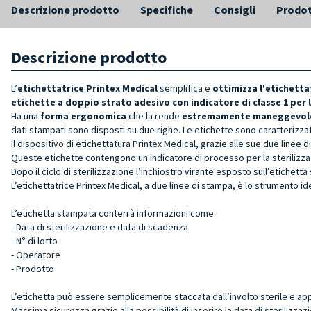
Descrizione prodotto
Specifiche
Consigli
Prodot
Descrizione prodotto
L’
e
tichettatrice Printex Medical
semplifica e
ottimizza l'etichetta
etichette a doppio strato adesivo con indicatore di classe 1 per l
Ha una
forma ergonomica
che la rende
estremamente maneggevol
dati stampati sono disposti su due righe. Le etichette sono caratterizza
Il dispositivo di etichettatura Printex Medical, grazie alle sue due linee
Queste etichette contengono un indicatore di processo per la sterilizzazi
Dopo il ciclo di sterilizzazione l’inchiostro virante esposto sull’etichett
L’etichettatrice Printex Medical, a due linee di stampa, è lo strumento idea
L’etichetta stampata conterrà informazioni come:
- Data di sterilizzazione e data di scadenza
- N° di lotto
- Operatore
- Prodotto
L’etichetta può essere semplicemente staccata dall’involto sterile e a
Massima sicurezza grazie alla possibilità di inserire la data di sterilizza