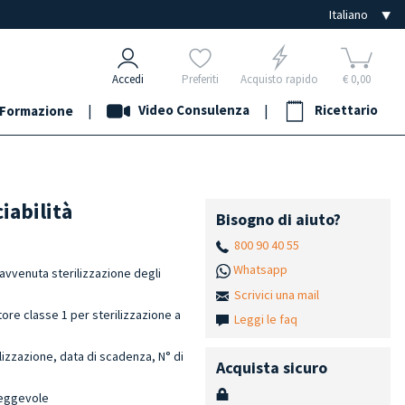
Accedi
Preferiti
Acquisto rapido
€ 0,00
|
Video Consulenza
|
Ricettario
Formazione
iabilità
Bisogno di aiuto?
800 90 40 55
Whatsapp
l'avvenuta sterilizzazione degli
Scrivici una mail
tore classe 1 per sterilizzazione a
Leggi le faq
ilizzazione, data di scadenza, N° di
Acquista sicuro
eggevole