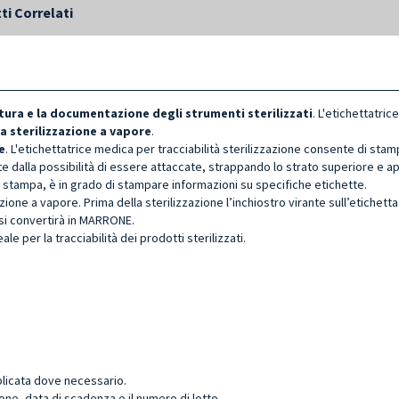
ti Correlati
tura e la documentazione degli strumenti sterilizzati
. L'etichettatri
a sterilizzazione a vapore
.
e
. L'etichettatrice medica per tracciabilità sterilizzazione consente di sta
te dalla possibilità di essere attaccate, strappando lo strato superiore e 
 di stampa, è in grado di stampare informazioni su specifiche etichette.
one a vapore. Prima della sterilizzazione l’inchiostro virante sull’etichett
a si convertirà in MARRONE.
le per la tracciabilità dei prodotti sterilizzati.
pplicata dove necessario.
zione, data di scadenza e il numero di lotto.