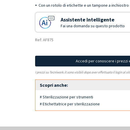
Con un rotolo di etichette e un tampone a inchiostro 
Assistente Intelligente
Fai una domanda su questo prodotto
Ref: AF875
Accedi per conoscere i prezzi 
I prezzi su Tecniwork.it sono visibili dopo aver effettuato il login al si
Scopri anche:
# Sterilizzazione per strumenti
# Etichettatrice per sterilizzazione