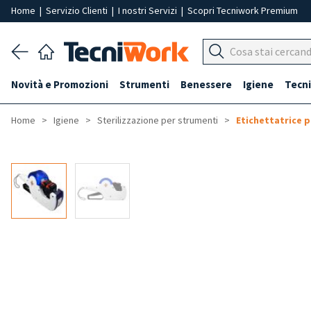
Home
|
Servizio Clienti
|
I nostri Servizi
|
Scopri Tecniwork Premium
Novità e Promozioni
Strumenti
Benessere
Igiene
Tecni
Home
Igiene
Sterilizzazione per strumenti
Etichettatrice p