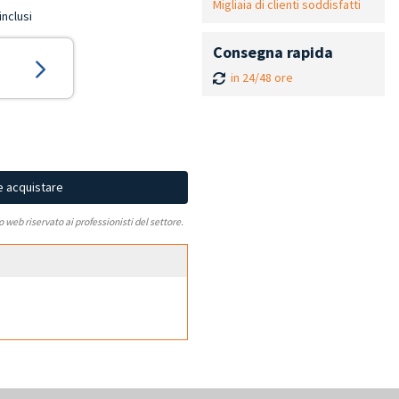
Migliaia di clienti soddisfatti
inclusi
Consegna rapida
in 24/48 ore
e acquistare
to web riservato ai professionisti del settore.