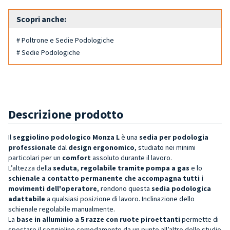
Scopri anche:
# Poltrone e Sedie Podologiche
# Sedie Podologiche
Descrizione prodotto
Il
seggiolino podologico Monza L
è una
sedia per podologia
professionale
dal
design ergonomico
, studiato nei minimi
particolari per un
comfort
assoluto durante il lavoro.
L’altezza della
seduta
,
regolabile
tramite pompa a gas
e lo
schienale a contatto permanente che accompagna tutti i
movimenti dell'operatore
, rendono questa
sedia podologica
adattabile
a qualsiasi posizione di lavoro. Inclinazione dello
schienale regolabile manualmente.
La
base in alluminio a 5 razze con
ruote piroettanti
permette di
spostare il seggiolino comodamente da un punto all’altro dello studio