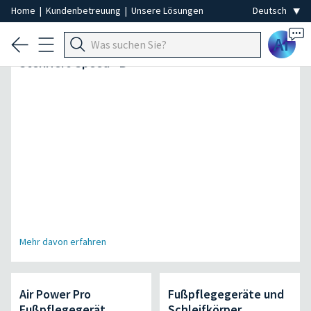
Home
|
Kundenbetreuung
|
Unsere Lösungen
Ai
Der schnellste Autoklav seiner Kategorie |
SteriHero Speed+ B
Mehr davon erfahren
Air Power Pro
Fußpflegegeräte und
Fußpflegegerät
Schleifkörper