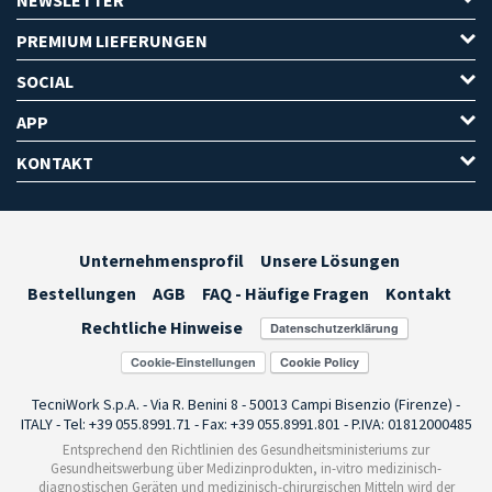
NEWSLETTER
PREMIUM LIEFERUNGEN
SOCIAL
APP
KONTAKT
Unternehmensprofil
Unsere Lösungen
Bestellungen
AGB
FAQ - Häufige Fragen
Kontakt
Rechtliche Hinweise
Cookie-Einstellungen
TecniWork S.p.A. - Via R. Benini 8 - 50013 Campi Bisenzio (Firenze) -
ITALY - Tel: +39 055.8991.71 - Fax: +39 055.8991.801 - P.IVA: 01812000485
Entsprechend den Richtlinien des Gesundheitsministeriums zur
Gesundheitswerbung über Medizinprodukten, in-vitro medizinisch-
diagnostischen Geräten und medizinisch-chirurgischen Mitteln wird der