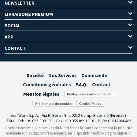
NEWSLETTER
LIVRAISONS PREMIUM
SOCIAL
APP
CONTACT
Société
Nos Services
Commande
Conditions générales
F.A.Q.
Contact
Mention légales
Préférences de cookies
TecniWork S.p.A. - Via R. Benini 8 - 50013 Campi Bisenzio (Firenze) -
ITALY - Tel: +39 055.8991.71 - Fax: +39 055.8991.801 - P.IVA: 01812000485
Conformément aux directives du Ministère de la Santé concernant la publicité
médicale sur les dispositifs médicaux, les dispositifs médico-diagnostiques in