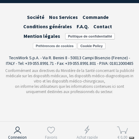
Société
Nos Services
Commande
Conditions générales
F.A.Q.
Contact
Mention légales
Préférences de cookies
TecniWork S.p.A. - Via R. Benini 8 - 50013 Campi Bisenzio (Firenze) -
ITALY - Tel: +39 055.8991.71 - Fax: +39 055.8991.801 - P.IVA: 01812000485
Conformément aux directives du Ministère de la Santé concernant la publicité
médicale sur les dispositifs médicaux, les dispositifs médico-diagnostiques in
vitro et les dispositifs médico-chirurgicaux,
on informe les utilisateurs que les informations contenues ici sont
uniquement destinées aux professionnels du secteur.
Notification lors de la collecte
Connexion
Favoris
Achat rapide
€ 0,00