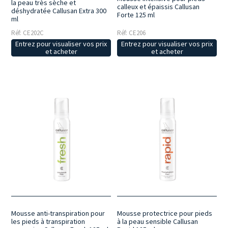
la peau très sèche et
calleux et épaissis Callusan
déshydratée Callusan Extra 300
Forte 125 ml
ml
Réf: CE202C
Réf: CE206
Entrez pour visualiser vos prix
Entrez pour visualiser vos prix
et acheter
et acheter
Mousse anti-transpiration pour
Mousse protectrice pour pieds
les pieds à transpiration
à la peau sensible Callusan