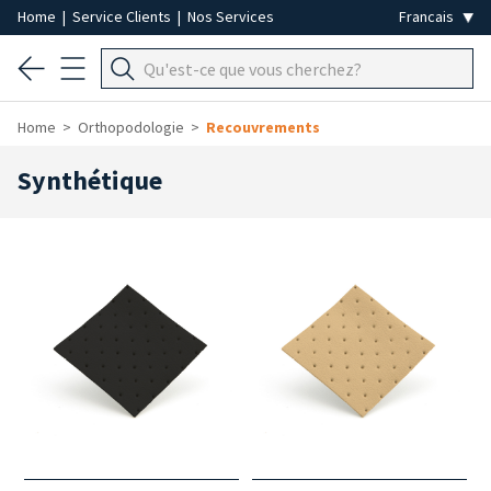
Home
|
Service Clients
|
Nos Services
Home
Orthopodologie
Recouvrements
Synthétique