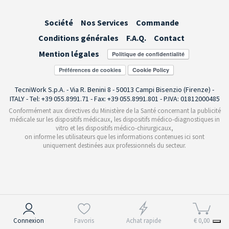
Société
Nos Services
Commande
Conditions générales
F.A.Q.
Contact
Mention légales
Préférences de cookies
TecniWork S.p.A. - Via R. Benini 8 - 50013 Campi Bisenzio (Firenze) -
ITALY - Tel: +39 055.8991.71 - Fax: +39 055.8991.801 - P.IVA: 01812000485
Conformément aux directives du Ministère de la Santé concernant la publicité
médicale sur les dispositifs médicaux, les dispositifs médico-diagnostiques in
vitro et les dispositifs médico-chirurgicaux,
on informe les utilisateurs que les informations contenues ici sont
uniquement destinées aux professionnels du secteur.
Notification lors de la collecte
Connexion
Favoris
Achat rapide
€ 0,00