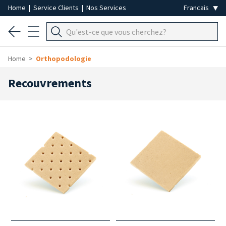
Home
|
Service Clients
|
Nos Services
Home
Orthopodologie
Recouvrements