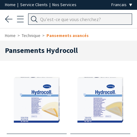
Home
|
Service Clients
|
Nos Services
Home
Technique
Pansements avancés
Pansements Hydrocoll