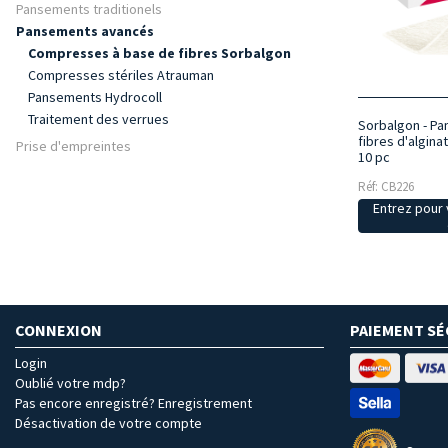
Pansements traditionels
Pansements avancés
Compresses à base de fibres Sorbalgon
Compresses stériles Atrauman
Pansements Hydrocoll
Traitement des verrues
Sorbalgon - P
fibres d'algina
Prise d'empreintes
10 pc
Réf: CB226
Entrez pour v
CONNEXION
PAIEMENT SÉ
Login
Oublié votre mdp?
Pas encore enregistré? Enregistrement
Désactivation de votre compte