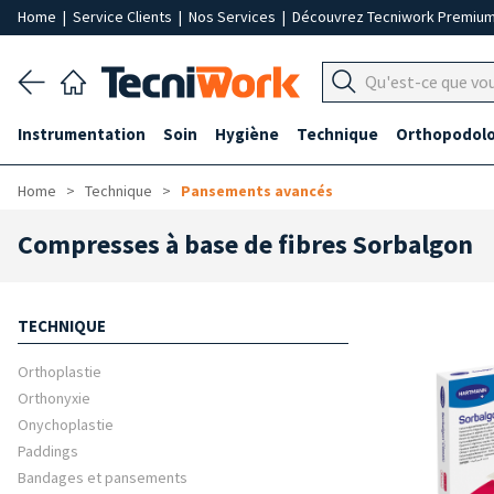
Home
|
Service Clients
|
Nos Services
|
Découvrez Tecniwork Premiu
Instrumentation
Soin
Hygiène
Technique
Orthopodolo
Home
Technique
Pansements avancés
Compresses à base de fibres Sorbalgon
TECHNIQUE
Orthoplastie
Orthonyxie
Onychoplastie
Paddings
Bandages et pansements