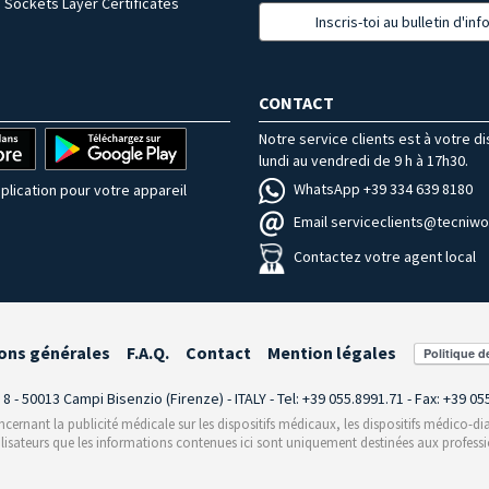
 Sockets Layer Certificates
Inscris-toi au bulletin d'in
CONTACT
Notre service clients est à votre d
lundi au vendredi de 9 h à 17h30.
WhatsApp +39 334 639 8180
plication pour votre appareil
Email serviceclients@tecniwor
Contactez votre agent local
ons générales
F.A.Q.
Contact
Mention légales
i 8 - 50013 Campi Bisenzio (Firenze) - ITALY - Tel: +39 055.8991.71 - Fax: +39 0
rnant la publicité médicale sur les dispositifs médicaux, les dispositifs médico-dia
ilisateurs que les informations contenues ici sont uniquement destinées aux professi