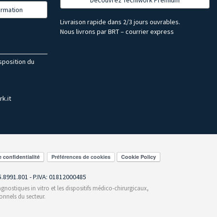
formation
Livraison rapide dans 2/3 jours ouvrables.
Nous livrons par BRT – courrier express
isposition du
k.it
Préférences de cookies
55.8991.801 - P.IVA: 01812000485
gnostiques in vitro et les dispositifs médico-chirurgicaux,
onnels du secteur.