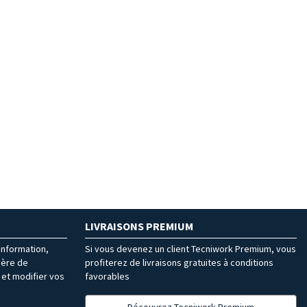
LIVRAISONS PREMIUM
’information,
Si vous devenez un client Tecniwork Premium, vous
ière de
profiterez de livraisons gratuites à conditions
et modifier vos
favorables
Découvrez Tecniwork Premium