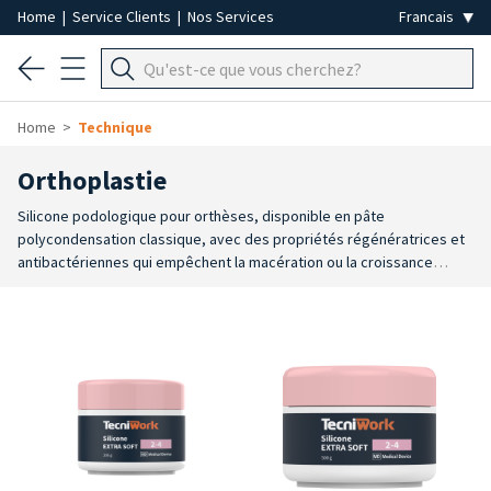
Home
|
Service Clients
|
Nos Services
Home
Technique
Orthoplastie
Silicone podologique pour orthèses, disponible en pâte
polycondensation classique, avec des propriétés régénératrices et
antibactériennes qui empêchent la macération ou la croissance
bactérienne et sont adaptées à l'environnement chaud et humide
des chaussures. Les silicones podologiques Tecniwork peuvent être
mélangés entre eux pour obtenir des Shore personnalisés et
peuvent être catalysés avec n'importe quel catalyseur liquide ou gel
pour la fabrication d'orthèses. Les temps de traitement et de prise
sont rapides, pour un travail précis et efficace. Facile à mouler et à
finir par des professionnels utilisant des outils de coupe et des
instruments rotatifs tels que des fraises.