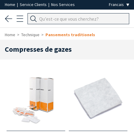
Home
|
Service Clients
|
Nos Services
Home
Technique
Pansements traditionels
Compresses de gazes