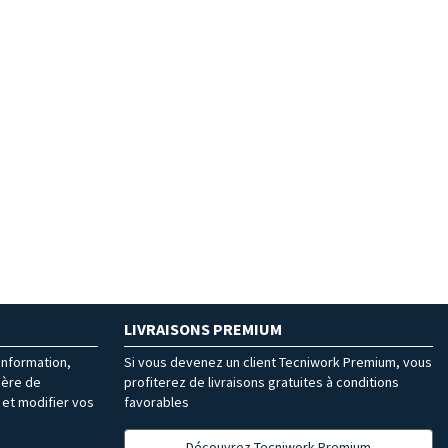
LIVRAISONS PREMIUM
’information,
Si vous devenez un client Tecniwork Premium, vous
ière de
profiterez de livraisons gratuites à conditions
et modifier vos
favorables
Découvrez Tecniwork Premium