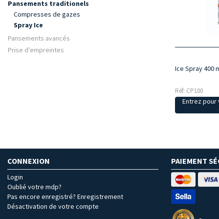
Pansements traditionels
Compresses de gazes
Spray Ice
Pansements avancés
Prise d'empreintes
Ice Spray 400 
Réf: CP100
Entrez pour v
CONNEXION
PAIEMENT SÉ
Login
Oublié votre mdp?
Pas encore enregistré? Enregistrement
Désactivation de votre compte