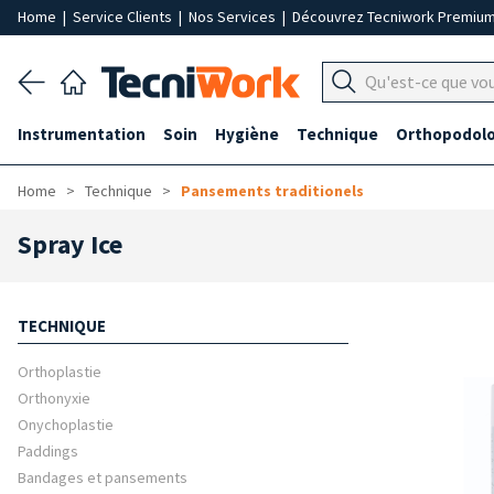
Home
|
Service Clients
|
Nos Services
|
Découvrez Tecniwork Premiu
Instrumentation
Soin
Hygiène
Technique
Orthopodolo
Home
Technique
Pansements traditionels
Spray Ice
TECHNIQUE
Orthoplastie
Orthonyxie
Onychoplastie
Paddings
Bandages et pansements