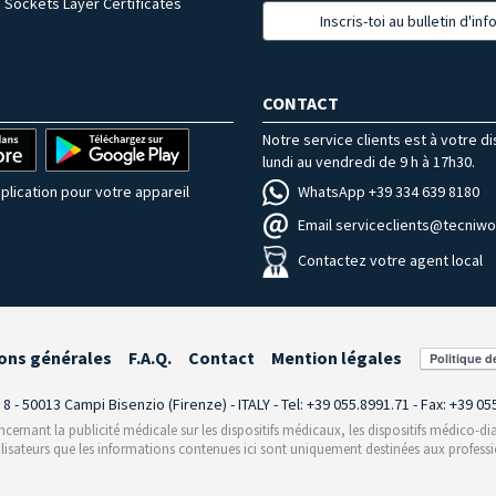
 Sockets Layer Certificates
Inscris-toi au bulletin d'in
CONTACT
Notre service clients est à votre d
lundi au vendredi de 9 h à 17h30.
WhatsApp +39 334 639 8180
plication pour votre appareil
Email serviceclients@tecniwor
Contactez votre agent local
ons générales
F.A.Q.
Contact
Mention légales
i 8 - 50013 Campi Bisenzio (Firenze) - ITALY - Tel: +39 055.8991.71 - Fax: +39 0
rnant la publicité médicale sur les dispositifs médicaux, les dispositifs médico-dia
ilisateurs que les informations contenues ici sont uniquement destinées aux professi