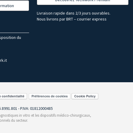
formation
Livraison rapide dans 2/3 jours ouvrables.
Nous livrons par BRT – courrier express
isposition du
k.it
Préférences de cookies
55.8991.801 - P.IVA: 01812000485
gnostiques in vitro et les dispositifs médico-chirurgicaux,
onnels du secteur.