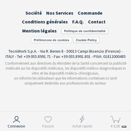
Société
Nos Services
Commande
Conditions générales
F.A.Q.
Contact
Mention légales
Préférences de cookies
TecniWork S.p.A. - Via R. Benini 8 - 50013 Campi Bisenzio (Firenze) -
ITALY - Tel: +39 055.8991.71 - Fax: +39 055.8991.801 - P.IVA: 01812000485
Conformément aux directives du Ministère de la Santé concernant la publicité
médicale sur les dispositifs médicaux, les dispositifs médico-diagnostiques in
vitro et les dispositifs médico-chirurgicaux,
on informe les utilisateurs que les informations contenues ici sont
uniquement destinées aux professionnels du secteur.
Notification lors de la collecte
Connexion
Favoris
Achat rapide
€ 0,00