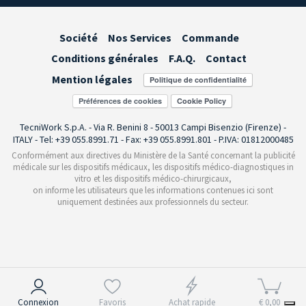
Société
Nos Services
Commande
Conditions générales
F.A.Q.
Contact
Mention légales
Préférences de cookies
TecniWork S.p.A. - Via R. Benini 8 - 50013 Campi Bisenzio (Firenze) -
ITALY - Tel: +39 055.8991.71 - Fax: +39 055.8991.801 - P.IVA: 01812000485
Conformément aux directives du Ministère de la Santé concernant la publicité
médicale sur les dispositifs médicaux, les dispositifs médico-diagnostiques in
vitro et les dispositifs médico-chirurgicaux,
on informe les utilisateurs que les informations contenues ici sont
uniquement destinées aux professionnels du secteur.
Notification lors de la collecte
Connexion
Favoris
Achat rapide
€ 0,00