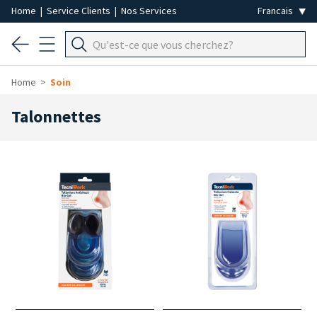
Home
|
Service Clients
|
Nos Services
Home
Soin
Talonnettes