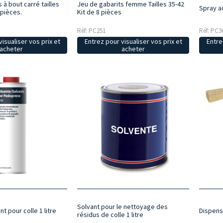
 à bout carré tailles
Jeu de gabarits femme Tailles 35-42
Spray a
 pièces.
Kit de 8 pièces
Réf: PC251
Réf: PC3
isualiser vos prix et
Entrez pour visualiser vos prix et
Entre
acheter
acheter
Solvant pour le nettoyage des
nt pour colle 1 litre
Dispense
résidus de colle 1 litre