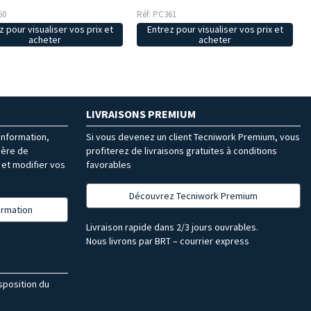
60
Réf: PC361
z pour visualiser vos prix et
Entrez pour visualiser vos prix et
acheter
acheter
LIVRAISONS PREMIUM
’information,
Si vous devenez un client Tecniwork Premium, vous
ière de
profiterez de livraisons gratuites à conditions
et modifier vos
favorables
Découvrez Tecniwork Premium
formation
Livraison rapide dans 2/3 jours ouvrables.
Nous livrons par BRT – courrier express
isposition du