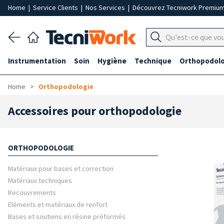
Home
|
Service Clients
|
Nos Services
|
Découvrez Tecniwork Premiu
Instrumentation
Soin
Hygiène
Technique
Orthopodolo
Home
Orthopodologie
Accessoires pour orthopodologie
ORTHOPODOLOGIE
Matériaux pour bases et correction
Matériaux techniques
Recouvrements
Eléments et matériaux de renfort
Bases et soutiens en résine préformés