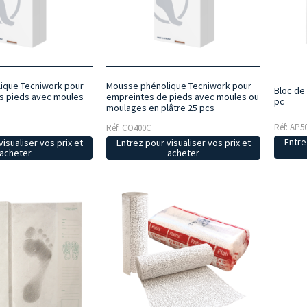
ique Tecniwork pour
Mousse phénolique Tecniwork pour
Bloc de
s pieds avec moules
empreintes de pieds avec moules ou
pc
moulages en plâtre 25 pcs
Réf: AP5
Réf: CO400C
Entre
isualiser vos prix et
Entrez pour visualiser vos prix et
acheter
acheter