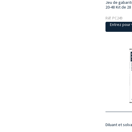
Jeu de gabarits
20-48 Kit de 28
Réf: PC249
Entrez pour v
Diluant et solva