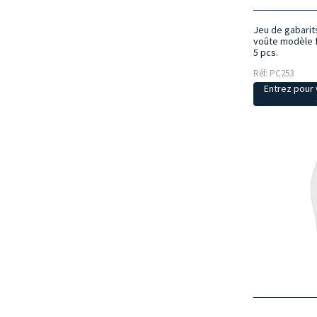
Jeu de gabarit
voûte modèle f
5 pcs.
Réf: PC253
Entrez pour v