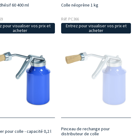
dhésif 60 400 ml
Colle néoprène 1 kg
69
Réf: PC366
z pour visualiser vos prix et
Entrez pour visualiser vos prix et
acheter
acheter
Pinceau de rechange pour
r pour colle - capacité 0,2 l
distributeur de colle