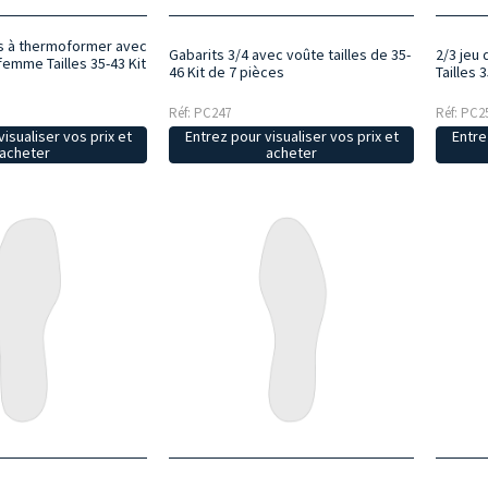
s à thermoformer avec
Gabarits 3/4 avec voûte tailles de 35-
2/3 jeu
emme Tailles 35-43 Kit
46 Kit de 7 pièces
Tailles 
Réf: PC247
Réf: PC2
isualiser vos prix et
Entrez pour visualiser vos prix et
Entre
acheter
acheter