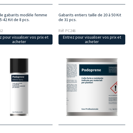
 de gabarits modèle femme
Gabarits entiers taille de 20 à 50 Kit
35-42 Kit de 8 pcs.
de 31 pcs.
52
Réf: PC246
z pour visualiser vos prix et
Entrez pour visualiser vos prix et
acheter
acheter