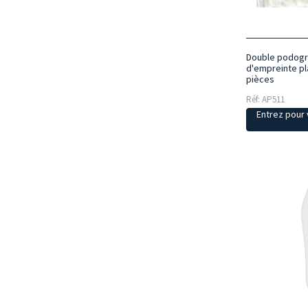
Double podogr
d'empreinte pla
pièces
Réf: AP511
Entrez pour v