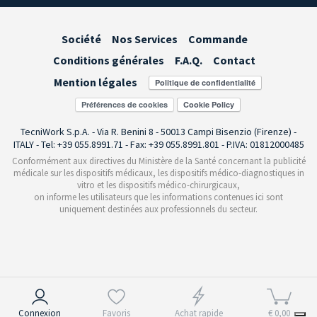
Société
Nos Services
Commande
Conditions générales
F.A.Q.
Contact
Mention légales
Préférences de cookies
TecniWork S.p.A. - Via R. Benini 8 - 50013 Campi Bisenzio (Firenze) -
ITALY - Tel: +39 055.8991.71 - Fax: +39 055.8991.801 - P.IVA: 01812000485
Conformément aux directives du Ministère de la Santé concernant la publicité
médicale sur les dispositifs médicaux, les dispositifs médico-diagnostiques in
vitro et les dispositifs médico-chirurgicaux,
on informe les utilisateurs que les informations contenues ici sont
uniquement destinées aux professionnels du secteur.
Notification lors de la collecte
Connexion
Favoris
Achat rapide
€ 0,00