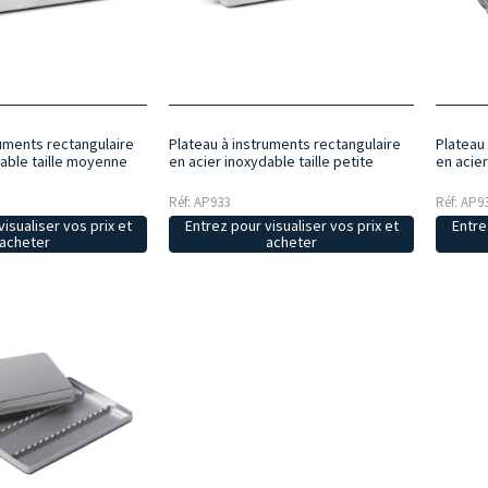
ruments rectangulaire
Plateau à instruments rectangulaire
Plateau
dable taille moyenne
en acier inoxydable taille petite
en acier
Réf: AP933
Réf: AP9
isualiser vos prix et
Entrez pour visualiser vos prix et
Entre
acheter
acheter