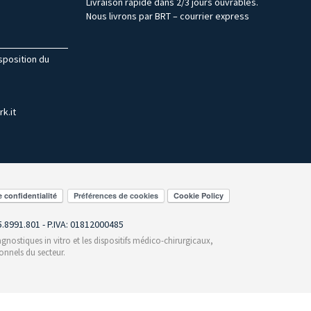
Livraison rapide dans 2/3 jours ouvrables.
Nous livrons par BRT – courrier express
isposition du
k.it
Préférences de cookies
55.8991.801 - P.IVA: 01812000485
gnostiques in vitro et les dispositifs médico-chirurgicaux,
onnels du secteur.