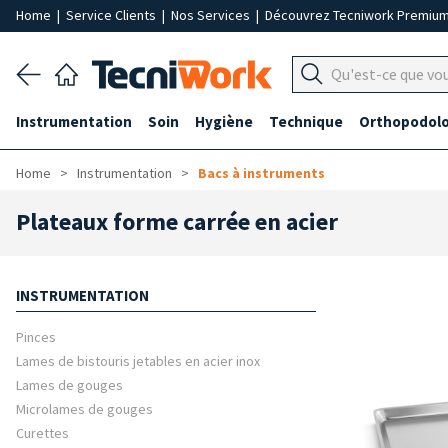
Home
|
Service Clients
|
Nos Services
|
Découvrez Tecniwork Premiu
Instrumentation
Soin
Hygiène
Technique
Orthopodolo
Home
Instrumentation
Bacs à instruments
Plateaux forme carrée en acier
INSTRUMENTATION
Pinces
Lames de bistouris jetables en acier inox
Lames de gouges
Microlames de gouges
Curettes