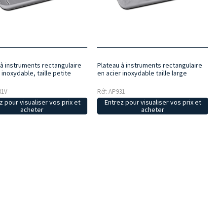
 à instruments rectangulaire
Plateau à instruments rectangulaire
 inoxydable, taille petite
en acier inoxydable taille large
31V
Réf: AP931
z pour visualiser vos prix et
Entrez pour visualiser vos prix et
acheter
acheter