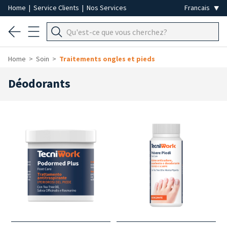
Home
|
Service Clients
|
Nos Services
Home
Soin
Traitements ongles et pieds
Déodorants