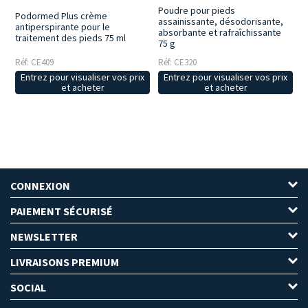
Poudre pour pieds
Podormed Plus crème
assainissante, désodorisante,
antiperspirante pour le
absorbante et rafraîchissante
traitement des pieds 75 ml
75 g
Réf: CE409
Réf: CE320
Entrez pour visualiser vos prix
Entrez pour visualiser vos prix
et acheter
et acheter
CONNEXION
PAIEMENT SÉCURISÉ
NEWSLETTER
LIVRAISONS PREMIUM
SOCIAL