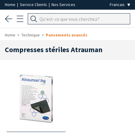
Home
|
Service Clients
|
Nos Services
Home
Technique
Pansements avancés
Compresses stériles Atrauman