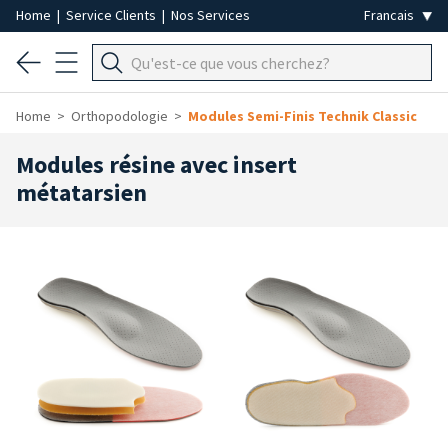
Home
|
Service Clients
|
Nos Services
Home
Orthopodologie
Modules Semi-Finis Technik Classic
Modules résine avec insert
métatarsien