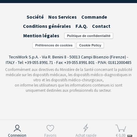
Société
Nos Services
Commande
Conditions générales
F.A.Q.
Contact
Mention légales
Préférences de cookies
TecniWork S.p.A. - Via R. Benini 8 - 50013 Campi Bisenzio (Firenze) -
ITALY - Tel: +39 055.8991.71 - Fax: +39 055.8991.801 - P.IVA: 01812000485
Conformément aux directives du Ministère de la Santé concernant la publicité
médicale sur les dispositifs médicaux, les dispositifs médico-diagnostiques in
vitro et les dispositifs médico-chirurgicaux,
on informe les utilisateurs que les informations contenues ici sont
uniquement destinées aux professionnels du secteur.
Notification lors de la collecte
Connexion
Favoris
Achat rapide
€ 0,00