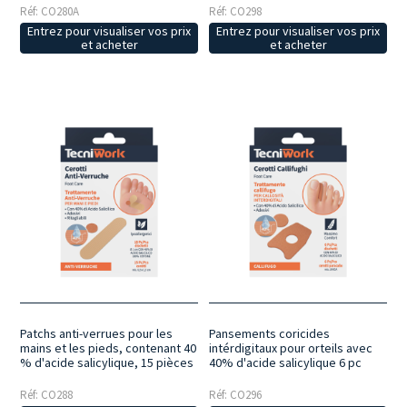
Réf: CO280A
Réf: CO298
Entrez pour visualiser vos prix
Entrez pour visualiser vos prix
et acheter
et acheter
Patchs anti-verrues pour les
Pansements coricides
mains et les pieds, contenant 40
intérdigitaux pour orteils avec
% d'acide salicylique, 15 pièces
40% d'acide salicylique 6 pc
Réf: CO288
Réf: CO296