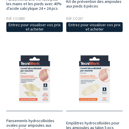
Kit de prévention des ampoules
les mains et les pieds avec 40%
aux pieds 6 pièces
d'acide salicylique 24 + 24 pcs
Réf: CO288V
Réf: CO287
Entrez pour visualiser vos prix
Entrez pour visualiser vos prix
et acheter
et acheter
Pansements hydrocolloïdes
Emplâtres hydrocolloïdes pour
ovales pour ampoules aux
les ampoules au talon 5 pcs