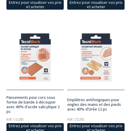
Entrez pour visualiser vos prix
Entrez pour visualiser vos prix
et acheter
et acheter
Pansements pour cors sous
Emplâtres antifongiques pour
forme de bande à découper
ongles des mains et des pieds
avec 40% d'acide salicylique 2
avec 40% d'Urée 12 pc
pc
Réf: CO285
Réf: CO295
Entrez pour visualiser vos prix
Entrez pour visualiser vos prix
et acheter
et acheter