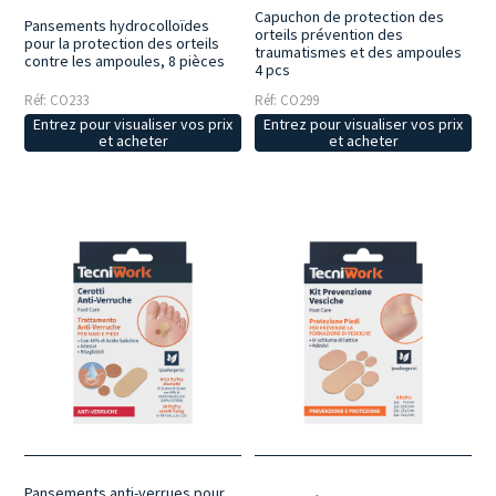
Capuchon de protection des
Pansements hydrocolloïdes
orteils prévention des
pour la protection des orteils
traumatismes et des ampoules
contre les ampoules, 8 pièces
4 pcs
Réf: CO233
Réf: CO299
Entrez pour visualiser vos prix
Entrez pour visualiser vos prix
et acheter
et acheter
Pansements anti-verrues pour