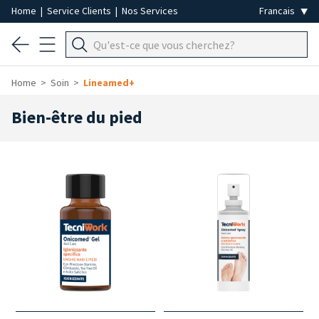
Home
|
Service Clients
|
Nos Services
Home
Soin
Lineamed+
Bien-être du pied