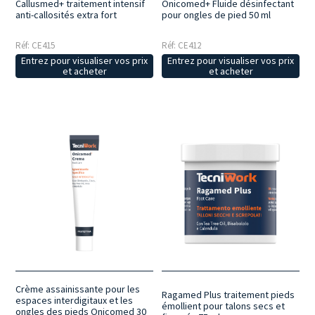
Callusmed+ traitement intensif
Onicomed+ Fluide désinfectant
anti-callosités extra fort
pour ongles de pied 50 ml
Réf: CE415
Réf: CE412
Entrez pour visualiser vos prix
Entrez pour visualiser vos prix
et acheter
et acheter
Crème assainissante pour les
Ragamed Plus traitement pieds
espaces interdigitaux et les
émollient pour talons secs et
ongles des pieds Onicomed 30