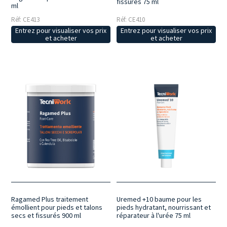
fissurés 75 ml
ml
Réf: CE410
Réf: CE413
Entrez pour visualiser vos prix
Entrez pour visualiser vos prix
et acheter
et acheter
Ragamed Plus traitement
Uremed +10 baume pour les
émollient pour pieds et talons
pieds hydratant, nourrissant et
secs et fissurés 900 ml
réparateur à l'urée 75 ml