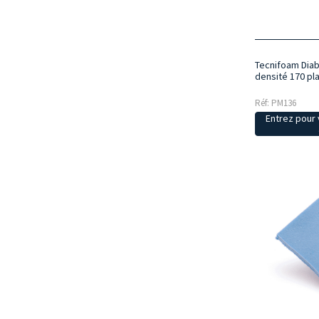
Tecnifoam Dia
densité 170 pl
Réf: PM136
Entrez pour v