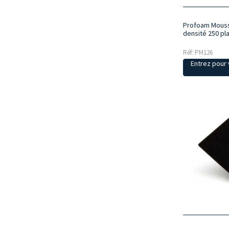
Profoam Mouss
densité 250 pl
Réf: PM126
Entrez pour v