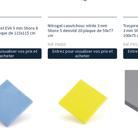
Nitrogel caoutchouc nitrile 3 mm
Traspir
bet EVA 5 mm Shore 8
Shore 5 densité 20 plaque de 50x77
3 mm Sh
aque de 115x115 cm
cm
100x75
Réf: PM059
Réf: PM1
isualiser vos prix et
Entrez pour visualiser vos prix et
Entre
acheter
acheter