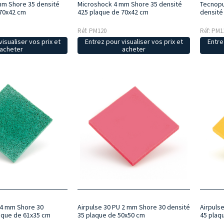
mm Shore 35 densité
Microshock 4 mm Shore 35 densité
Tecnopu
 70x42 cm
425 plaque de 70x42 cm
densité
Réf: PM120
Réf: PM1
isualiser vos prix et
Entrez pour visualiser vos prix et
Entre
acheter
acheter
 4 mm Shore 30
Airpulse 30 PU 2 mm Shore 30 densité
Airpuls
aque de 61x35 cm
35 plaque de 50x50 cm
45 plaq