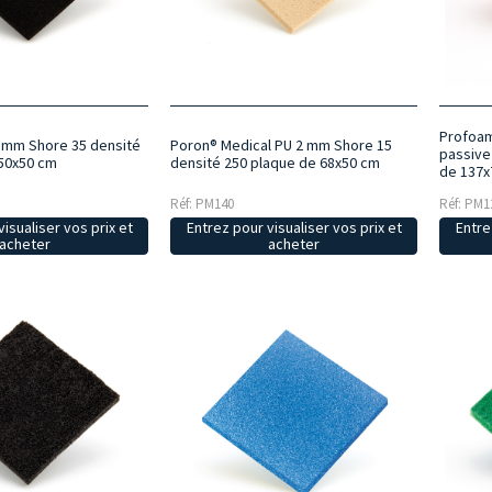
Profoam
 mm Shore 35 densité
Poron® Medical PU 2 mm Shore 15
passive
 50x50 cm
densité 250 plaque de 68x50 cm
de 137x
Réf: PM140
Réf: PM1
isualiser vos prix et
Entrez pour visualiser vos prix et
Entre
acheter
acheter