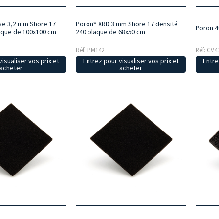
e 3,2 mm Shore 17
Poron® XRD 3 mm Shore 17 densité
Poron 4
aque de 100x100 cm
240 plaque de 68x50 cm
Réf: PM142
Réf: CV4
isualiser vos prix et
Entrez pour visualiser vos prix et
Entre
acheter
acheter