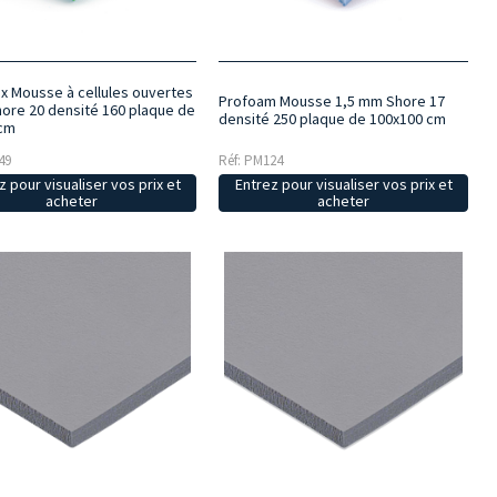
ex Mousse à cellules ouvertes
Profoam Mousse 1,5 mm Shore 17
ore 20 densité 160 plaque de
densité 250 plaque de 100x100 cm
 cm
49
Réf: PM124
z pour visualiser vos prix et
Entrez pour visualiser vos prix et
acheter
acheter