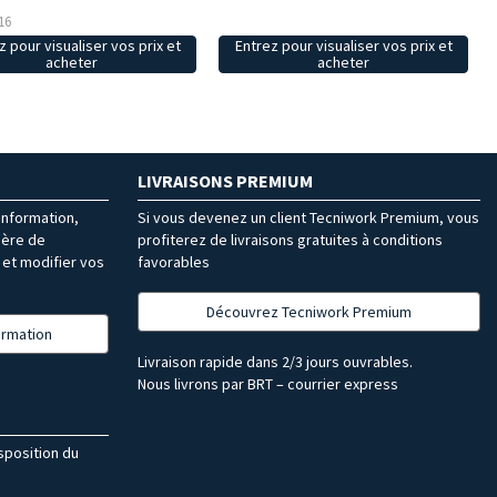
16
z pour visualiser vos prix et
Entrez pour visualiser vos prix et
acheter
acheter
LIVRAISONS PREMIUM
’information,
Si vous devenez un client Tecniwork Premium, vous
ière de
profiterez de livraisons gratuites à conditions
et modifier vos
favorables
Découvrez Tecniwork Premium
formation
Livraison rapide dans 2/3 jours ouvrables.
Nous livrons par BRT – courrier express
isposition du