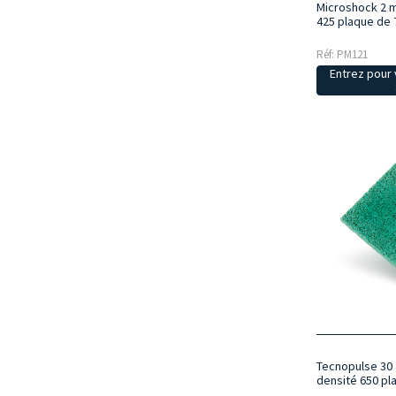
Microshock 2 
425 plaque de
Réf: PM121
Entrez pour v
Tecnopulse 30
densité 650 pl