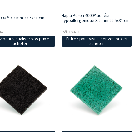
Hapla Poron 4000® adhésif
000 ® 3.2 mm 22.5x31 cm
hypoallergénique 3.2 mm 22.5x31 cm
34
Réf: CV433
z pour visualiser vos prix et
Entrez pour visualiser vos prix et
acheter
acheter