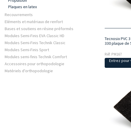
Propulsion
Plaques en latex
Recouvrements
Eléments et matériaux de renfort
Bases et soutiens en résine préformés
Modules Semi-Finis EVA Classic HD
Tecnosix PVC 3
Modules Semi-Finis Technik Classic
330 plaque de
Modules Semi-Finis Sport
Réf: PM167
Modules semi-finis Technik Comfort
Entrez pour v
Accessoires pour orthopodologie
Matériels d'orthopodologie