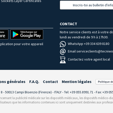
 Sockets Layer Certificates
Inscris-toi au bulletin d'in
CONTACT
Notre service clients est à votre d
lundi au vendredi de 9 h à 17h30.
WhatsApp +39 334 639 8180
plication pour votre appareil
Email serviceclients@tecniwor
Contactez votre agent local
ons générales
F.A.Q.
Contact
Mention légales
i 8 - 50013 Campi Bisenzio (Firenze) - ITALY - Tel: +39 055.8991.71 - Fax: +39 0
rnant la publicité médicale sur les dispositifs médicaux, les dispositifs médico-dia
ilisateurs que les informations contenues ici sont uniquement destinées aux professi