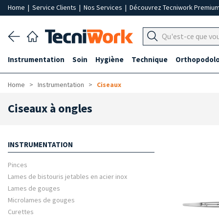
Home
|
Service Clients
|
Nos Services
|
Découvrez Tecniwork Premiu
Instrumentation
Soin
Hygiène
Technique
Orthopodolo
Home
Instrumentation
Ciseaux
Ciseaux à ongles
INSTRUMENTATION
Pinces
Lames de bistouris jetables en acier inox
Lames de gouges
Microlames de gouges
Curettes