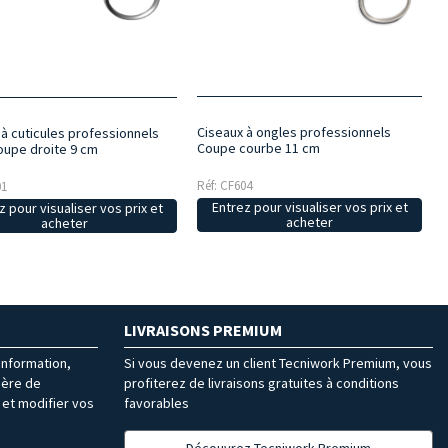
Ciseaux à ongles professionnels
 à cuticules professionnels
Coupe courbe 11 cm
oupe droite 9 cm
Réf: CF604
01
Entrez pour visualiser vos prix et
z pour visualiser vos prix et
acheter
acheter
LIVRAISONS PREMIUM
’information,
Si vous devenez un client Tecniwork Premium, vous
ière de
profiterez de livraisons gratuites à conditions
et modifier vos
favorables
Découvrez Tecniwork Premium