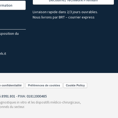
formation
Livraison rapide dans 2/3 jours ouvrables.
Nous livrons par BRT – courrier express
isposition du
k.it
Préférences de cookies
55.8991.801 - P.IVA: 01812000485
gnostiques in vitro et les dispositifs médico-chirurgicaux,
onnels du secteur.