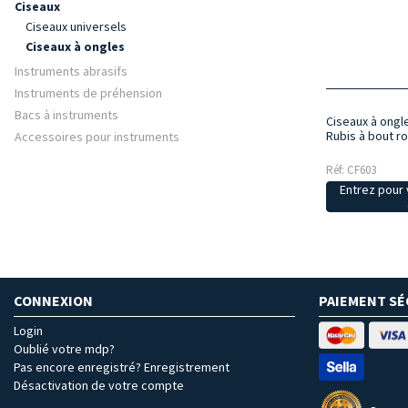
Ciseaux
Ciseaux universels
Ciseaux à ongles
Instruments abrasifs
Instruments de préhension
Bacs à instruments
Ciseaux à ongl
Rubis à bout r
Accessoires pour instruments
Réf: CF603
Entrez pour v
CONNEXION
PAIEMENT SÉ
Login
Oublié votre mdp?
Pas encore enregistré? Enregistrement
Désactivation de votre compte