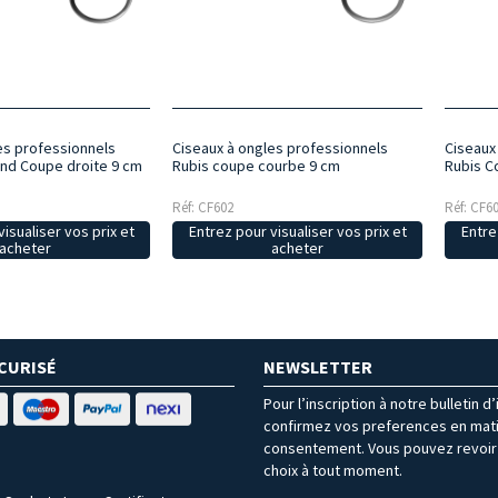
es professionnels
Ciseaux à ongles professionnels
Ciseaux
ond Coupe droite 9 cm
Rubis coupe courbe 9 cm
Rubis C
Réf: CF602
Réf: CF6
isualiser vos prix et
Entrez pour visualiser vos prix et
Entre
acheter
acheter
CURISÉ
NEWSLETTER
Pour l’inscription à notre bulletin d
confirmez vos preferences en mat
consentement. Vous pouvez revoir 
choix à tout moment.