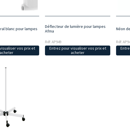
Déflecteur de lumière pour lampes
al blanc pour lampes
Néon de
Afma
Réf: AP949
Réf: AP9
isualiser vos prix et
Entrez pour visualiser vos prix et
Entre
acheter
acheter