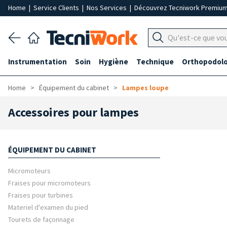
Home
|
Service Clients
|
Nos Services
|
Découvrez Tecniwork Premiu
Instrumentation
Soin
Hygiène
Technique
Orthopodolo
Home
Équipement du cabinet
Lampes loupe
Accessoires pour lampes
ÉQUIPEMENT DU CABINET
Micromoteurs
Fraises pour micromoteurs
Fraises pour turbines
Materiel d'examen du pied
Tourets de façonnage