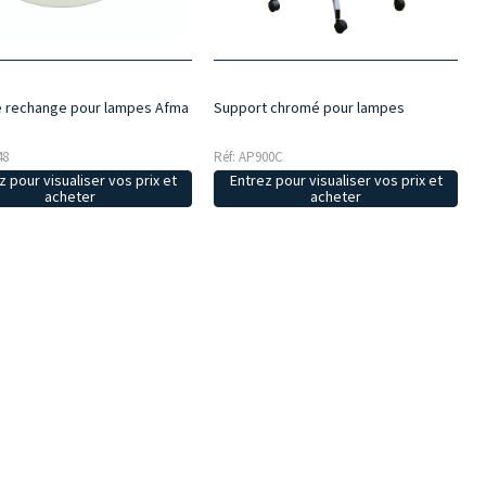
 rechange pour lampes Afma
Support chromé pour lampes
48
Réf: AP900C
z pour visualiser vos prix et
Entrez pour visualiser vos prix et
acheter
acheter