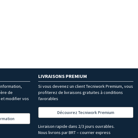
LIVRAISONS PREMIUM
’information,
Si vous devenez un client Tecniwork Premium, vous
ière de
profiterez de livraisons gratuites à conditions
et modifier vos
favorables
Découvrez Tecniwork Premium
formation
Livraison rapide dans 2/3 jours ouvrables.
Nous livrons par BRT – courrier express