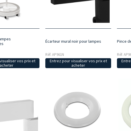
lampes
Écarteur mural noir pour lampes
Pince d
es
Réf: AP961N
Réf: AP9
isualiser vos prix et
Entrez pour visualiser vos prix et
Entre
acheter
acheter