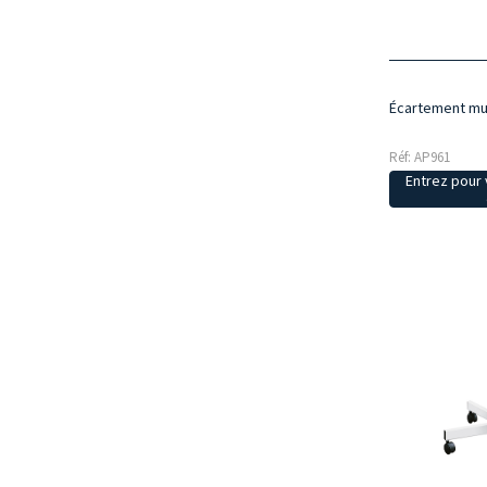
Écartement mur
Réf: AP961
Entrez pour v