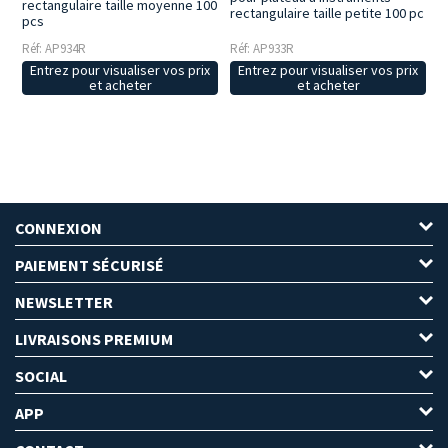
rectangulaire taille moyenne 100
rectangulaire taille petite 100 pc
pcs
Réf: AP934R
Réf: AP933R
Entrez pour visualiser vos prix
Entrez pour visualiser vos prix
et acheter
et acheter
CONNEXION
PAIEMENT SÉCURISÉ
NEWSLETTER
LIVRAISONS PREMIUM
SOCIAL
APP