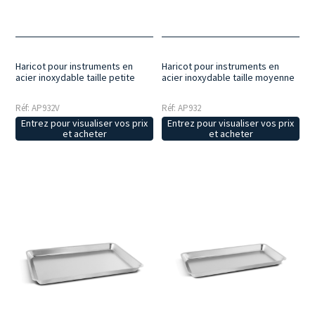
procédures de désinfection et de stérilisation.
Pratique au
quotidien
: conçus pour faciliter l'organisation du poste de travail, ils
permettent de garder les instruments et les accessoires toujours
bien rangés et facilement accessibles.
Haricot pour instruments en
Haricot pour instruments en
acier inoxydable taille petite
acier inoxydable taille moyenne
Réf: AP932V
Réf: AP932
Entrez pour visualiser vos prix
Entrez pour visualiser vos prix
et acheter
et acheter