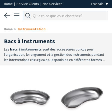
Home
|
Service Clients
|
Nos Services
Home
Instrumentation
Bacs à instruments
Les
bacs à
instruments
sont des accessoires conçus pour
l'organisation, le rangement et la gestion des instruments pendant
les interventions chirurgicales. Disponibles en différentes formes et
tailles, ils permettent de garder le matériel bien rangé, protégé et
facilement accessible.
Large choix
: la gamme comprend des bacs
en forme de rein en acier inoxydable, des plateaux rectangulaires en
acier inoxydable de différentes tailles et des consommables jetables
dédiés aux plateaux.
Organisation optimale
: les différentes
dimensions permettent de choisir la solution la plus adaptée en
fonction de la quantité d'instruments et de l'espace disponible sur le
poste de travail.
Acier inoxydable
: les bacs et plateaux sont
fabriqués en acier inoxydable, un matériau résistant et adapté aux