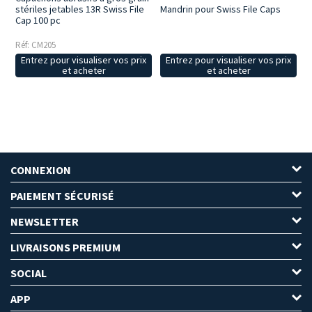
stériles jetables 13R Swiss File
Mandrin pour Swiss File Caps
Cap 100 pc
Réf: CM205
Entrez pour visualiser vos prix
Entrez pour visualiser vos prix
et acheter
et acheter
CONNEXION
PAIEMENT SÉCURISÉ
NEWSLETTER
LIVRAISONS PREMIUM
SOCIAL
APP