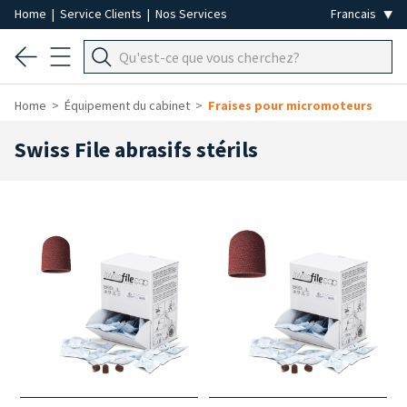
Home
|
Service Clients
|
Nos Services
Home
Équipement du cabinet
Fraises pour micromoteurs
Swiss File abrasifs stérils