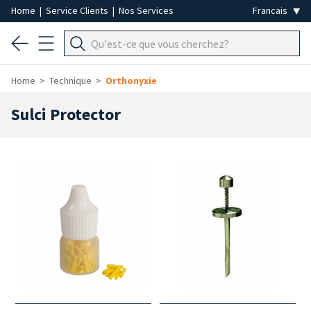
Home
|
Service Clients
|
Nos Services
Home
Technique
Orthonyxie
Sulci Protector