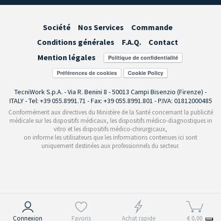
Société
Nos Services
Commande
Conditions générales
F.A.Q.
Contact
Mention légales
Préférences de cookies
TecniWork S.p.A. - Via R. Benini 8 - 50013 Campi Bisenzio (Firenze) -
ITALY - Tel: +39 055.8991.71 - Fax: +39 055.8991.801 - P.IVA: 01812000485
Conformément aux directives du Ministère de la Santé concernant la publicité
médicale sur les dispositifs médicaux, les dispositifs médico-diagnostiques in
vitro et les dispositifs médico-chirurgicaux,
on informe les utilisateurs que les informations contenues ici sont
uniquement destinées aux professionnels du secteur.
Notification lors de la collecte
Connexion
Favoris
Achat rapide
€ 0,00