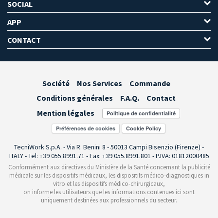
SOCIAL
APP
CONTACT
Société
Nos Services
Commande
Conditions générales
F.A.Q.
Contact
Mention légales
Préférences de cookies
TecniWork S.p.A. - Via R. Benini 8 - 50013 Campi Bisenzio (Firenze) -
ITALY - Tel: +39 055.8991.71 - Fax: +39 055.8991.801 - P.IVA: 01812000485
Conformément aux directives du Ministère de la Santé concernant la publicité
médicale sur les dispositifs médicaux, les dispositifs médico-diagnostiques in
vitro et les dispositifs médico-chirurgicaux,
on informe les utilisateurs que les informations contenues ici sont
uniquement destinées aux professionnels du secteur.