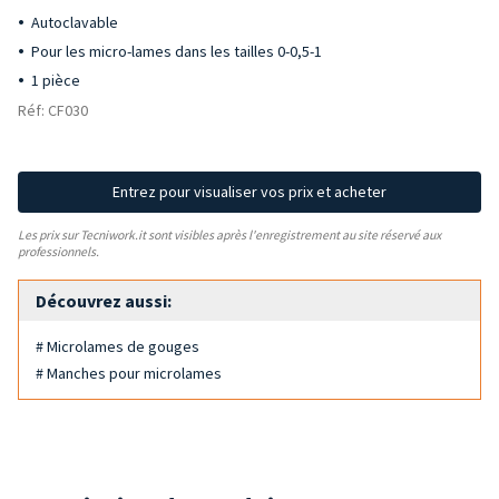
Autoclavable
Pour les micro-lames dans les tailles 0-0,5-1
1 pièce
Réf: CF030
Entrez pour visualiser vos prix et acheter
Les prix sur Tecniwork.it sont visibles après l'enregistrement au site réservé aux
professionnels.
Découvrez aussi:
# Microlames de gouges
# Manches pour microlames