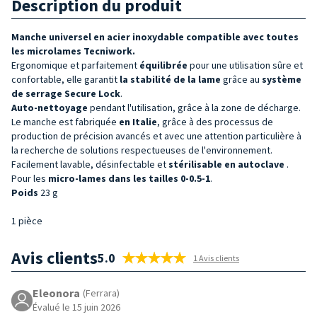
Description du produit
Manche universel en acier inoxydable
compatible avec
toutes
les microlames Tecniwork.
Ergonomique et parfaitement
équilibrée
pour une utilisation sûre et
confortable, elle garantit
la stabilité de la lame
grâce au
système
de serrage Secure Lock
.
Auto-nettoyage
pendant l'utilisation, grâce à la zone de décharge.
Le manche est fabriquée
en Italie
, grâce à des processus de
production de précision avancés et avec une attention particulière à
la recherche de solutions respectueuses de l'environnement.
Facilement lavable, désinfectable et
stérilisable en autoclave
.
Pour les
micro-lames dans les tailles 0-0.5-1
.
Poids
23 g
1 pièce
Avis clients
5.0
1 Avis clients
Eleonora
(Ferrara)
Évalué le 15 juin 2026