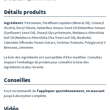
Détails produits
Ingrédients
:
Petrolatum, Paraffinum Liquidum (Mineral Oil), Cetearyl
Alcohol, Decyl Oleate, Helianthus Annuus Seed Oil (Helianthus Annuus
(Sunflower) Se­ed Oil), Stearyl Glycyrrhetinate, Melaleuca Alternifolia
leaf Oil (Melaleuca Alter­nifolia (Tea Tree) Leaf Oil), Bisabolol,
Calendula Officinalis Flower Extract, Sor­bitan Trioleate, Polyglyceryl-3
Beeswax, Limonene.
La liste des ingrédients est susceptible d'être modifiée. Consultez
toujours l'emballage du produit pour connaître la liste des
ingrédients la plus récente.
Conseilles
Il est recommandé de
l'appliquer quotidiennement, en massant
jusqu'à absorption complète.
Vidéo