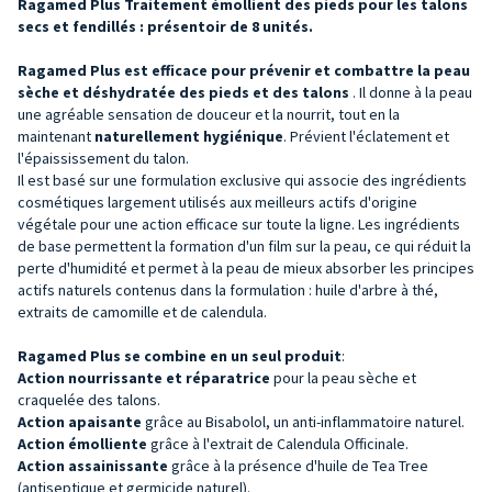
Ragamed Plus Traitement émollient des pieds pour les talons
secs et fendillés : présentoir de 8 unités.
Ragamed Plus est efficace pour
prévenir
et combattre la peau
sèche et déshydratée des pieds et des talons
. Il donne à la peau
une agréable sensation de douceur et la nourrit, tout en la
maintenant
naturellement hygiénique
. Prévient l'éclatement et
l'épaississement du talon.
Il est basé sur une formulation exclusive qui associe des ingrédients
cosmétiques largement utilisés aux meilleurs actifs d'origine
végétale pour une action efficace sur toute la ligne. Les ingrédients
de base permettent la formation d'un film sur la peau, ce qui réduit la
perte d'humidité et permet à la peau de mieux absorber les principes
actifs naturels contenus dans la formulation : huile d'arbre à thé,
extraits de camomille et de calendula.
Ragamed Plus se combine en un seul produit
:
Action nourrissante et réparatrice
pour la peau sèche et
craquelée des talons.
Action apaisante
grâce au Bisabolol, un anti-inflammatoire naturel.
Action émolliente
grâce à l'extrait de Calendula Officinale.
Action
assainissante
grâce à la présence d'huile de Tea Tree
(antiseptique et germicide naturel).