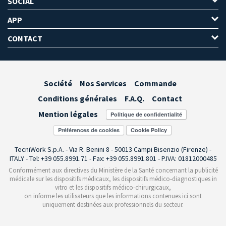
SOCIAL
APP
CONTACT
Société
Nos Services
Commande
Conditions générales
F.A.Q.
Contact
Mention légales
Préférences de cookies
TecniWork S.p.A. - Via R. Benini 8 - 50013 Campi Bisenzio (Firenze) -
ITALY - Tel: +39 055.8991.71 - Fax: +39 055.8991.801 - P.IVA: 01812000485
Conformément aux directives du Ministère de la Santé concernant la publicité
médicale sur les dispositifs médicaux, les dispositifs médico-diagnostiques in
vitro et les dispositifs médico-chirurgicaux,
on informe les utilisateurs que les informations contenues ici sont
uniquement destinées aux professionnels du secteur.