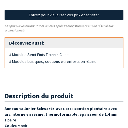
Entrez pour visualiser vos prix et acheter
Les prix sur Tecniwork.it sont visibles après l'enregistrement au site réservé aux
professionnels.
Découvrez aussi:
# Modules Semi-Finis Technik Classic
# Modules basiques, soutiens et renforts en résine
Description du produit
Anneau tallonier Schwartz avec arc : soutien plantaire avec
arc interne en résine,
thermoformable, épaisseur de
1,4 mm.
1 paire
Couleur
: noir