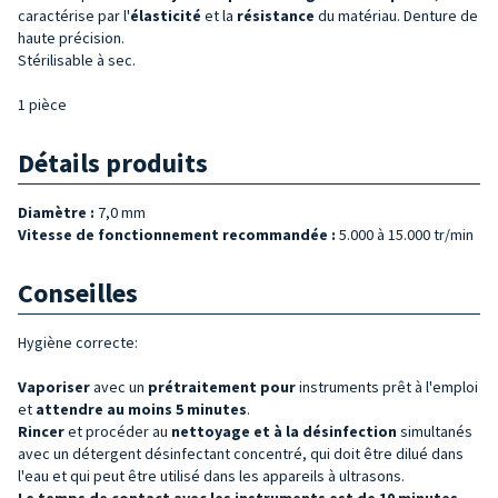
caractérise par l'
élasticité
et la
résistance
du matériau. Denture de
haute précision.
Stérilisable à sec.
1 pièce
Détails produits
Diamètre :
7,0 mm
Vitesse de fonctionnement recommandée :
5.000 à 15.000 tr/min
Conseilles
Hygiène correcte:
Vaporiser
avec un
prétraitement pour
instruments prêt à l'emploi
et
attendre au moins 5 minutes
.
Rincer
et procéder au
nettoyage et à la désinfection
simultanés
avec un détergent désinfectant concentré, qui doit être dilué dans
l'eau et qui peut être utilisé dans les appareils à ultrasons.
Le temps de contact avec les instruments est de 10 minutes,