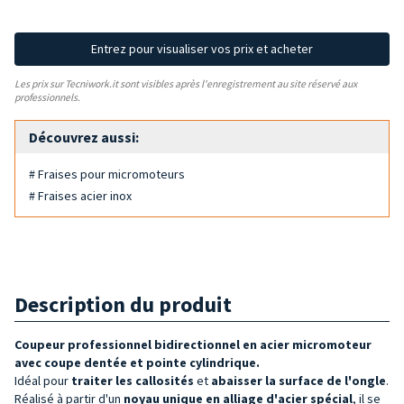
Entrez pour visualiser vos prix et acheter
Les prix sur Tecniwork.it sont visibles après l'enregistrement au site réservé aux
professionnels.
Découvrez aussi:
# Fraises pour micromoteurs
# Fraises acier inox
Description du produit
Coupeur professionnel bidirectionnel en acier micromoteur
avec coupe dentée et pointe cylindrique.
Idéal pour
traiter les callosités
et
abaisser la surface de l'ongle
.
Réalisé à partir d'un
noyau unique en alliage d'acier spécial
, il se