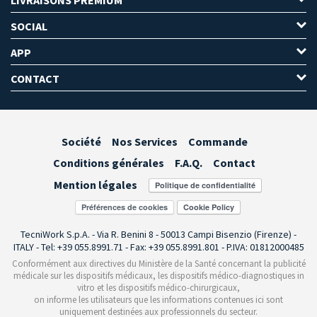
SOCIAL
APP
CONTACT
Société
Nos Services
Commande
Conditions générales
F.A.Q.
Contact
Mention légales
Préférences de cookies
TecniWork S.p.A. - Via R. Benini 8 - 50013 Campi Bisenzio (Firenze) -
ITALY - Tel: +39 055.8991.71 - Fax: +39 055.8991.801 - P.IVA: 01812000485
Conformément aux directives du Ministère de la Santé concernant la publicité
médicale sur les dispositifs médicaux, les dispositifs médico-diagnostiques in
vitro et les dispositifs médico-chirurgicaux,
on informe les utilisateurs que les informations contenues ici sont
uniquement destinées aux professionnels du secteur.