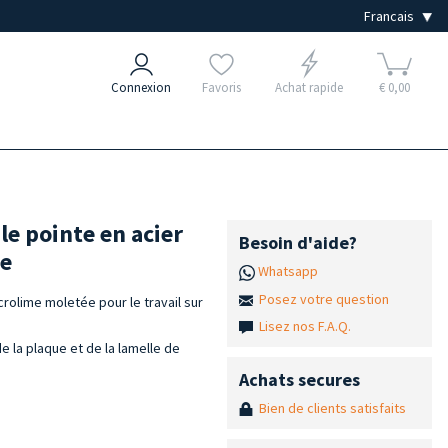
Connexion
Favoris
Achat rapide
€ 0,00
le pointe en acier
Besoin d'aide?
ne
Whatsapp
Posez votre question
rolime moletée pour le travail sur
Lisez nos F.A.Q.
e la plaque et de la lamelle de
Achats secures
Bien de clients satisfaits