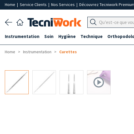
Home
|
Service Clients
|
Nos Services
|
Découvrez Tecniwork Premiu
Instrumentation
Soin
Hygiène
Technique
Orthopodolo
Home
Instrumentation
Curettes