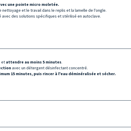
avec une pointe micro moletée.
e nettoyage et le travail dans le replis et la lamelle de l'ongle.
 avec des solutions spécifiques et stérilisé en autoclave.
s et
attendre au moins 5 minutes
.
fection
avec un détergent désinfectant concentré.
mum 15 minutes, puis rincer à l'eau déminéralisée et sécher.