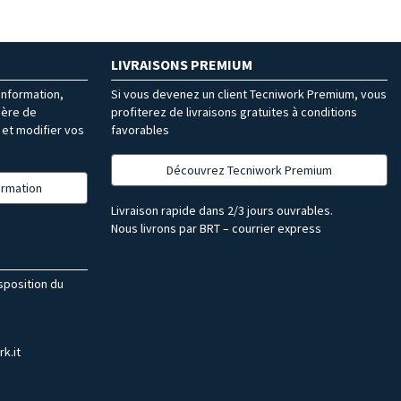
LIVRAISONS PREMIUM
’information,
Si vous devenez un client Tecniwork Premium, vous
ière de
profiterez de livraisons gratuites à conditions
et modifier vos
favorables
Découvrez Tecniwork Premium
formation
Livraison rapide dans 2/3 jours ouvrables.
Nous livrons par BRT – courrier express
isposition du
k.it