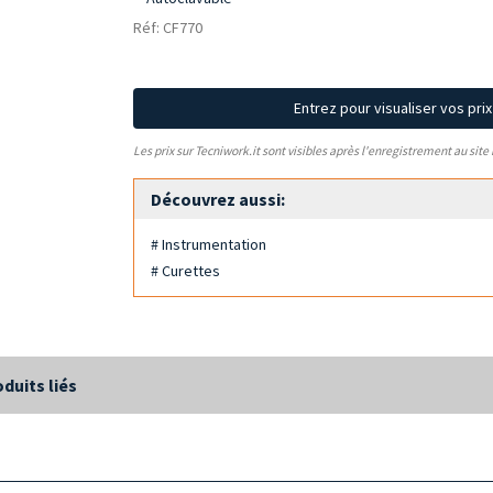
Réf: CF770
Entrez pour visualiser vos pri
Les prix sur Tecniwork.it sont visibles après l'enregistrement au site
Découvrez aussi:
# Instrumentation
# Curettes
duits liés