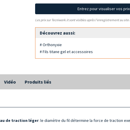
Entrez pour visualiser vos pri
Les prix sur Tecniwork.it sont visibles après l'enregistrement au site
Découvrez aussi:
# Orthonyxie
# Fils titane gel et accessoires
Vidéo
Produits liés
eau de
traction léger
: le diamètre du fil détermine la force de traction e