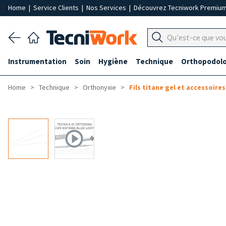
Home
|
Service Clients
|
Nos Services
|
Découvrez Tecniwork Premiu
Instrumentation
Soin
Hygiène
Technique
Orthopodolo
Home
Technique
Orthonyxie
Fils titane gel et accessoires