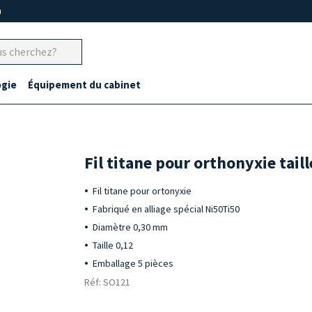
m
gie
Équipement du cabinet
Fil titane pour orthonyxie taill
Fil titane pour ortonyxie
Fabriqué en alliage spécial Ni50Ti50
Diamètre 0,30 mm
Taille 0,12
Emballage 5 pièces
Réf: SO121