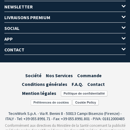
NEWSLETTER
LIVRAISONS PREMIUM
SOCIAL
APP
CONTACT
Société
Nos Services
Commande
Conditions générales
F.A.Q.
Contact
Mention légales
Préférences de cookies
TecniWork S.p.A. - Via R. Benini 8 - 50013 Campi Bisenzio (Firenze) -
ITALY - Tel: +39 055.8991.71 - Fax: +39 055.8991.801 - P.IVA: 01812000485
Conformément aux directives du Ministère de la Santé concernant la publicité