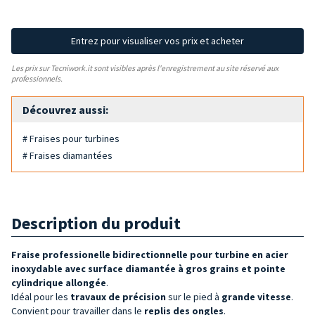
Entrez pour visualiser vos prix et acheter
Les prix sur Tecniwork.it sont visibles après l'enregistrement au site réservé aux
professionnels.
Découvrez aussi:
# Fraises pour turbines
# Fraises diamantées
Description du produit
Fraise professionelle bidirectionnelle pour turbine
en acier
inoxydable avec surface diamantée à gros grains et pointe
cylindrique allongée
.
Idéal pour les
travaux de précision
sur le pied à
grande vitesse
.
Convient pour travailler dans le
replis des ongles
.