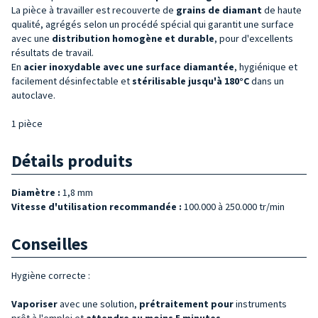
La pièce à travailler est recouverte de
grains de diamant
de haute
qualité, agrégés selon un procédé spécial qui garantit une surface
avec une
distribution homogène
et durable
, pour d'excellents
résultats de travail.
En
acier inoxydable avec une surface diamantée
, hygiénique et
facilement désinfectable et
stérilisable jusqu'à 180°C
dans un
autoclave.
1 pièce
Détails produits
Diamètre :
1,8 mm
Vitesse d'utilisation recommandée :
100.000 à 250.000 tr/min
Conseilles
Hygiène correcte :
Vaporiser
avec une solution,
prétraitement pour
instruments
prêt à l'emploi et
attendre au moins 5 minutes
.