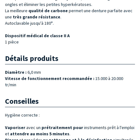
ongles et éliminer les petites hyperkératoses.
La meilleure
qualité de
carbone
permet une denture parfaite avec
une
très grande résistance
.
Autoclavable jusqu'à 180°.
Dispositif médical de classe II A
1 pièce
Détails produits
Diamètre :
6,0 mm
Vitesse de fonctionnement recommandée :
15.000 à 20.000
tr/min
Conseilles
Hygiène correcte :
Vaporiser
avec un
prétraitement pour
instruments prêt à l'emploi
et
attendre au moins 5 minutes
.
Rincer
et procéder
au nettoyage et à la désinfection
simultanés