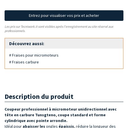
Entrez pour visualiser vos prix et acheter
Les prix sur Tecniwork.it sont visibles après l'enregistrement au site réservé aux
professionnels.
Découvrez aussi:
# Fraises pour micromoteurs
# Fraises carbure
Description du produit
Coupeur professionnel à micromoteur unidirectionnel avec
tête en carbure Tunsgteno, coupe standard et forme
cylindrique avec pointe arrondie.
Idéal pour
abaisser les
ongles
épaissis
, réduire la longueur des