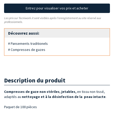
Entrez pour visualiser vos prix et acheter
Les prix sur Tecniwork.it sont visibles après l'enregistrement au site réservé aux
professionnels.
Découvrez aussi:
# Pansements traditionels
# Compresses de gazes
Description du produit
Compresses de gaze
non stériles
,
jetables,
en tissu non tissé,
adaptés au
nettoyage et à la désinfection de la
peau intacte
.
Paquet de 100 pièces