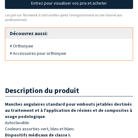
Entrez pour visualiser vos prix et acheter
Les prix sur Tecniwork.it sont visibles après l'enregistrement au site réservé aux
professionnels.
Découvrez aussi:
# Orthonyxie
# Accessoires pour orthonyxie
Description du produit
Manches angulaires standard pour embouts jetables destinés
au traitement et à l'
application de résines et de composites à
usage podologique
.
Autoclavable.
Couleurs assorties vert, bleu et blanc.
Dispositifs médicaux de classe I.