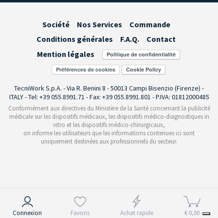
Société
Nos Services
Commande
Conditions générales
F.A.Q.
Contact
Mention légales
Préférences de cookies
TecniWork S.p.A. - Via R. Benini 8 - 50013 Campi Bisenzio (Firenze) -
ITALY - Tel: +39 055.8991.71 - Fax: +39 055.8991.801 - P.IVA: 01812000485
Conformément aux directives du Ministère de la Santé concernant la publicité
médicale sur les dispositifs médicaux, les dispositifs médico-diagnostiques in
vitro et les dispositifs médico-chirurgicaux,
on informe les utilisateurs que les informations contenues ici sont
uniquement destinées aux professionnels du secteur.
Notification lors de la collecte
Connexion
Favoris
Achat rapide
€ 0,00