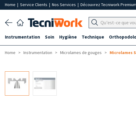
Home
|
Service Clients
|
Nos Services
|
Découvrez Tecniwork Premiu
Instrumentation
Soin
Hygiène
Technique
Orthopodolo
Home
Instrumentation
Microlames de gouges
Microlames S