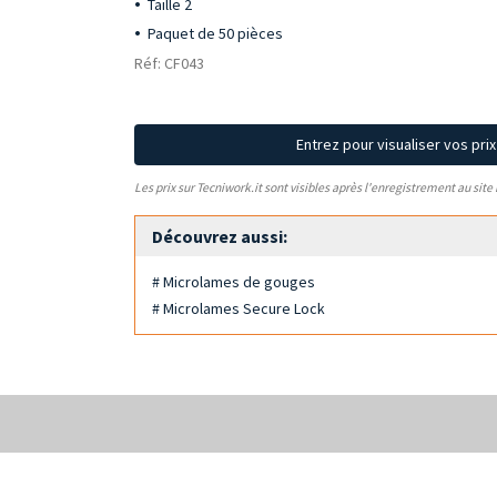
Taille 2
Paquet de 50 pièces
Réf: CF043
Entrez pour visualiser vos pri
Les prix sur Tecniwork.it sont visibles après l'enregistrement au site
Découvrez aussi:
# Microlames de gouges
# Microlames Secure Lock