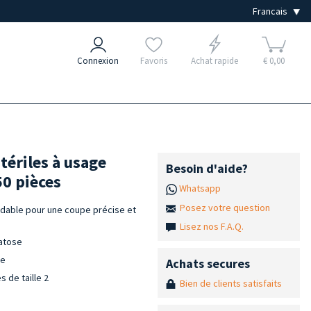
Connexion
Favoris
Achat rapide
€ 0,00
tériles à usage
Besoin d'aide?
50 pièces
Whatsapp
Posez votre question
ydable pour une coupe précise et
Lisez nos F.A.Q.
ratose
re
Achats secures
 de taille 2
Bien de clients satisfaits