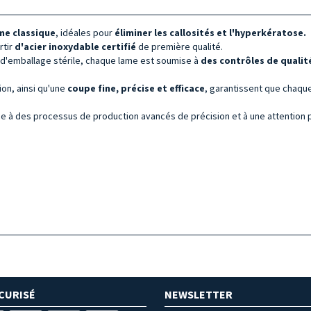
me classique
, idéales pour
éliminer
les callosités et l'hyperkératose.
rtir
d'acier inoxydable
certifié
de première qualité.
e d'emballage stérile, chaque lame est soumise à
des contrôles de qualit
tion, ainsi qu'une
coupe fine, précise et
efficace
, garantissent que chaqu
ce à des processus de production avancés de précision et à une attention 
CURISÉ
NEWSLETTER