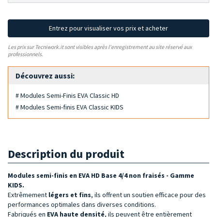
Entrez pour visualiser vos prix et acheter
Les prix sur Tecniwork.it sont visibles après l'enregistrement au site réservé aux
professionnels.
Découvrez aussi:
# Modules Semi-Finis EVA Classic HD
# Modules Semi-finis EVA Classic KIDS
Description du produit
Modules semi-finis en EVA HD Base 4/4 non fraisés - Gamme
KIDS
.
Extrêmement
légers et fins
, ils offrent un soutien efficace pour des
performances optimales dans diverses conditions.
Fabriqués en
EVA
haute densité
, ils peuvent être entièrement