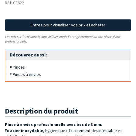
Réf: CF622
Entrez pour visualiser vos prix et acheter
Les prix sur Tecniwork.it sont visibles après l'enregistrement au site réservé aux
professionnels.
Découvrez aussi:
# Pinces
# Pinces à envies
Description du produit
Pince à envies professionnelle
avec bec de 3 mm.
En
acier inoxydable
, hygiénique et facilement désinfectable et