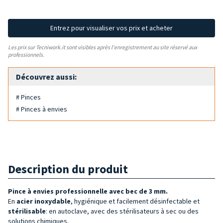
Entrez pour visualiser vos prix et acheter
Les prix sur Tecniwork.it sont visibles après l'enregistrement au site réservé aux
professionnels.
Découvrez aussi:
# Pinces
# Pinces à envies
Description du produit
Pince à envies professionnelle
avec bec de 3 mm.
En
acier inoxydable
, hygiénique et facilement désinfectable et
stérilisable
: en autoclave, avec des stérilisateurs à sec ou des
solutions chimiques.