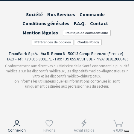
Société
Nos Services
Commande
Conditions générales
F.A.Q.
Contact
Mention légales
Préférences de cookies
TecniWork S.p.A. - Via R. Benini 8 - 50013 Campi Bisenzio (Firenze) -
ITALY - Tel: +39 055.8991.71 - Fax: +39 055.8991.801 - P.IVA: 01812000485
Conformément aux directives du Ministère de la Santé concernant la publicité
médicale sur les dispositifs médicaux, les dispositifs médico-diagnostiques in
vitro et les dispositifs médico-chirurgicaux,
on informe les utilisateurs que les informations contenues ici sont
uniquement destinées aux professionnels du secteur.
Notification lors de la collecte
Connexion
Favoris
Achat rapide
€ 0,00