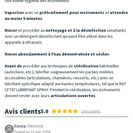
Une bonne hygiène des instruments:
Vaporiser
avec un
prétraitement pour instruments
et
attendre
au moins 5 minutes
.
Rincer
et procéder au
nettoyage et à la désinfection
simultanés
avec un détergent désinfectant qui peut être utilisé dans les
appareils à ultrasons.
Rincer abondamment à l'eau déminéralisée et sécher.
Avant
de
procéder aux techniques de
stérilisation
habituelles
(autoclave, etc.), lubrifier soigneusement les parties mobiles
accessibles (articulations, charnières, ressorts, etc.) avec un
lubrifiant spécifique adapté aux hautes températures, tel que le Réf.
CF797 LUBRIFIANT SPRAY. Pendant la stérilisation, les instruments
doivent rester avec leurs
articulations ouvertes
.
Avis clients
5.0
1 Avis clients
Ilenia
(Venezia)
Évalué le 21 juin 2026