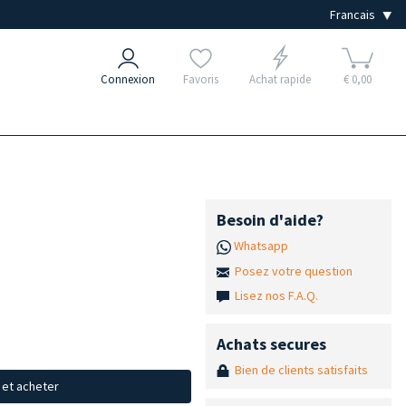
Connexion
Favoris
Achat rapide
€ 0,00
Besoin d'aide?
Whatsapp
Posez votre question
Lisez nos F.A.Q.
Achats secures
Bien de clients satisfaits
x et acheter