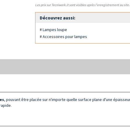
Les prix sur Tecniwork.it sont visibles après l'enregistrement au site
Découvrez aussi:
# Lampes loupe
# Accessoires pour lampes
es
, pouvant être placée sur n'importe quelle surface plane d'une épaisse
rapide.