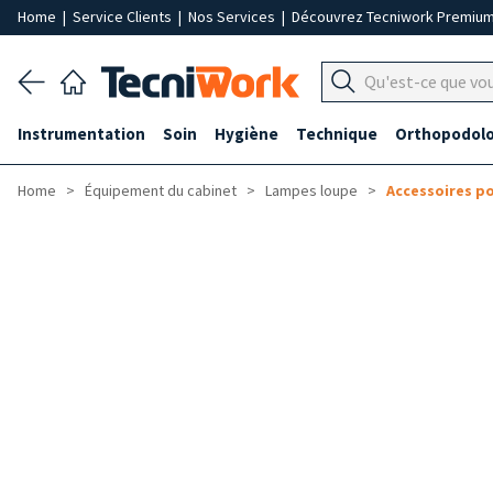
Home
|
Service Clients
|
Nos Services
|
Découvrez Tecniwork Premiu
Instrumentation
Soin
Hygiène
Technique
Orthopodolo
Home
Équipement du cabinet
Lampes loupe
Accessoires p