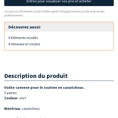
Entrez pour visualiser vos prix et acheter
Les prix sur Tecniwork.it sont visibles après l'enregistrement au site réservé aux
professionnels.
Découvrez aussi:
# Eléments moulés
# Anneaux et voutes
Description du produit
Voûte convexe pour le soutien en caoutchouc.
5 paires
Couleur
: vert
Matériau
: caoutchouc