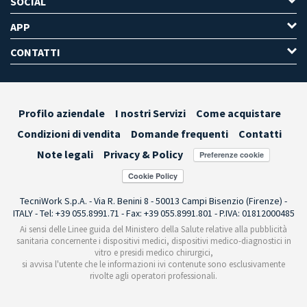
SOCIAL
APP
CONTATTI
Profilo aziendale
I nostri Servizi
Come acquistare
Condizioni di vendita
Domande frequenti
Contatti
Note legali
Privacy & Policy
Preferenze cookie
TecniWork S.p.A. - Via R. Benini 8 - 50013 Campi Bisenzio (Firenze) -
ITALY - Tel: +39 055.8991.71 - Fax: +39 055.8991.801 - P.IVA: 01812000485
Ai sensi delle Linee guida del Ministero della Salute relative alla pubblicità
sanitaria concernente i dispositivi medici, dispositivi medico-diagnostici in
vitro e presidi medico chirurgici,
si avvisa l'utente che le informazioni ivi contenute sono esclusivamente
rivolte agli operatori professionali.