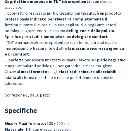
Coprilettino monouso in TNT idrorepellente
, con elastici
allacciabili.
Il coprilettino realizzato in TNT, tessuto non tessuto, è un prodotto
professionale
indicato per rivestire completamente il
lettino
durante il lavoro sul piede negli studi e negli ambulatori
podologici, garantendo il massimo
dell'igiene
e della pulizia
.
Specifico per
studi e ambulatori podologici e sanitari
.
Il TNT è un materiale idrorepellente e resistente, oltre ad essere
morbidissimo e traspirante ed offre la
massima sicurezza igienica
e di comfort
.
E' perfetto per essere utilizzato durante il lavoro sul piede negli studi
e negli ambulatori podologici, per garantire la massima igiene.
Grazie al
maxi formato
e agli
elastici di chiusura allacciabili
, si
adatta alla forma del lettino e rimane perfettamente stabile ed
aderente.
Confezione 1, da 10 pezzi.
Specifiche
Misure Maxi formato:
100 x 220 cm
Materiale:
TNT con elastici allacciabili