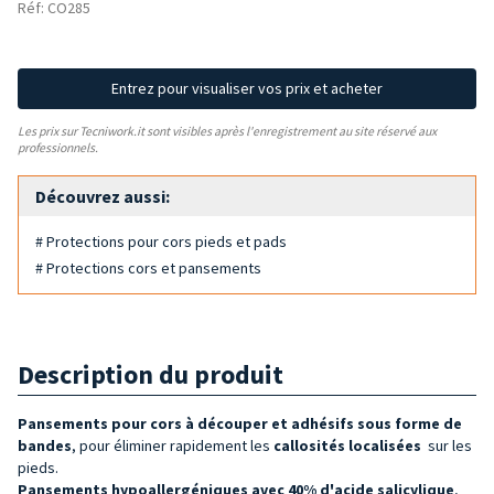
Réf: CO285
Entrez pour visualiser vos prix et acheter
Les prix sur Tecniwork.it sont visibles après l'enregistrement au site réservé aux
professionnels.
Découvrez aussi:
# Protections pour cors pieds et pads
# Protections cors et pansements
Description du produit
Pansements
pour cors à
découper
et adhésifs
sous forme de
bandes
, pour éliminer rapidement les
callosités localisées
sur les
pieds.
Pansements hypoallergéniques avec 40% d'acide salicylique
,