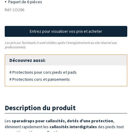
Paquet de 6 pièces
Réf: CO296
Entrez pour visualiser vos prix et acheter
Les prix sur Tecniwork.it sont visibles après l'enregistrement au site réservé aux
professionnels.
Découvrez aussi:
# Protections pour cors pieds et pads
# Protections cors et pansements
Description du produit
Les
sparadraps pour callosités, dotés
d'une
protection
,
éliminent rapidement les
callosités interdigitales
des pieds tout